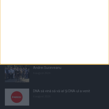
Populare
All
Recomandate
Tot timpul populare
Andrei Suceveanu
6 august 2026
DNA să vină să vă ia! Și DNA-ul a venit
6 august 2026