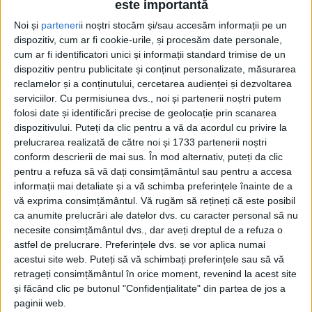
este importantă
Noi și
parteneri
i noștri stocăm și/sau accesăm informații pe un
dispozitiv, cum ar fi cookie-urile, și procesăm date personale,
cum ar fi identificatori unici și informații standard trimise de un
dispozitiv pentru publicitate și conținut personalizate, măsurarea
reclamelor și a conținutului, cercetarea audienței și dezvoltarea
serviciilor.
Cu permisiunea dvs., noi și partenerii noștri putem
Etichetă: scris
folosi date și identificări precise de geolocație prin scanarea
dispozitivului. Puteți da clic pentru a vă da acordul cu privire la
prelucrarea realizată de către noi și 1733 partenerii noștri
conform descrierii de mai sus. În mod alternativ, puteți da clic
pentru a refuza să vă dați consimțământul sau pentru a accesa
informații mai detaliate și a vă schimba preferințele înainte de a
vă exprima consimțământul.
Vă rugăm să rețineți că este posibil
ca anumite prelucrări ale datelor dvs. cu caracter personal să nu
necesite consimțământul dvs., dar aveți dreptul de a refuza o
astfel de prelucrare. Preferințele dvs. se vor aplica numai
acestui site web. Puteți să vă schimbați preferințele sau să vă
retrageți consimțământul în orice moment, revenind la acest site
și făcând clic pe butonul "Confidențialitate" din partea de jos a
Patronul fără computer
paginii web.