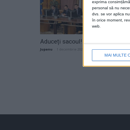
exprima consimțămâ
personal să nu necesi
dvs. se vor aplica n
în orice moment, reve
web.
Aduceți sacoul!
Jupanu
-
1 decembrie 2022
MAI MULTE 