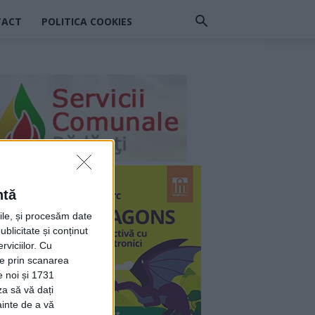
TACT
POLITICA COOKIES
ntă
rile, și procesăm date
ublicitate și conținut
viciilor.
Cu
ție prin scanarea
e noi și 1731
za să vă dați
ainte de a vă