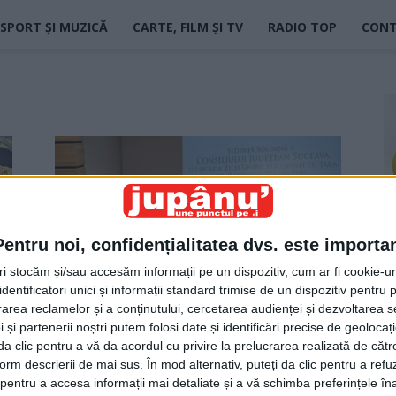
SPORT ȘI MUZICĂ
CARTE, FILM ȘI TV
RADIO TOP
CON
Pentru noi, confidențialitatea dvs. este importa
tri stocăm și/sau accesăm informații pe un dispozitiv, cum ar fi cookie-u
dentificatori unici și informații standard trimise de un dispozitiv pentru p
Dacă îl anunța, fără sacou rămînea
rea reclamelor și a conținutului, cercetarea audienței și dezvoltarea ser
Jupanu
-
7 decembrie 2022
 și partenerii noștri putem folosi date și identificări precise de geoloca
i da clic pentru a vă da acordul cu privire la prelucrarea realizată de cătr
form descrierii de mai sus. În mod alternativ, puteți da clic pentru a refu
entru a accesa informații mai detaliate și a vă schimba preferințele în