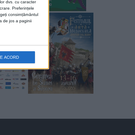
lor dvs. cu caracter
crare. Preferințele
rageți consimțământul
a de jos a paginii
DE ACORD