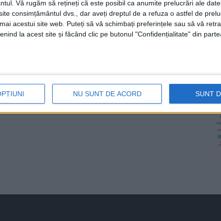
ntul.
Vă rugăm să rețineți că este posibil ca anumite prelucrări ale date
te consimțământul dvs., dar aveți dreptul de a refuza o astfel de prelu
umai acestui site web. Puteți să vă schimbați preferințele sau să vă ret
nind la acest site și făcând clic pe butonul "Confidențialitate" din parte
OPȚIUNI
NU SUNT DE ACORD
SUNT 