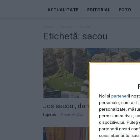
ACTUALITATE
EDITORIAL
FOTO
Acasă
Etichete
Sacou
Etichetă: sacou
Noi și
parteneri
i noș
personale, cum ar fi i
Jos sacoul, domnule președinte!
personalizate, măsura
Jupanu
-
8 martie 2023
permisiunea dvs., noi
dispozitivului. Puteț
partenerii noștri con
consimțământul sau p