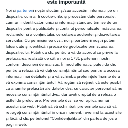
este importantă
Noi și
parteneri
i noștri stocăm și/sau accesăm informații pe un
dispozitiv, cum ar fi cookie-urile, și procesăm date personale,
cum ar fi identificatori unici și informații standard trimise de un
dispozitiv pentru publicitate și conținut personalizate, măsurarea
reclamelor și a conținutului, cercetarea audienței și dezvoltarea
serviciilor.
Cu permisiunea dvs., noi și partenerii noștri putem
Etichetă: Rembrandt
folosi date și identificări precise de geolocație prin scanarea
dispozitivului. Puteți da clic pentru a vă da acordul cu privire la
prelucrarea realizată de către noi și 1731 partenerii noștri
conform descrierii de mai sus. În mod alternativ, puteți da clic
pentru a refuza să vă dați consimțământul sau pentru a accesa
informații mai detaliate și a vă schimba preferințele înainte de a
vă exprima consimțământul.
Vă rugăm să rețineți că este posibil
ca anumite prelucrări ale datelor dvs. cu caracter personal să nu
necesite consimțământul dvs., dar aveți dreptul de a refuza o
astfel de prelucrare. Preferințele dvs. se vor aplica numai
acestui site web. Puteți să vă schimbați preferințele sau să vă
retrageți consimțământul în orice moment, revenind la acest site
și făcând clic pe butonul "Confidențialitate" din partea de jos a
Falsul Rembrandt de la Prado
paginii web.