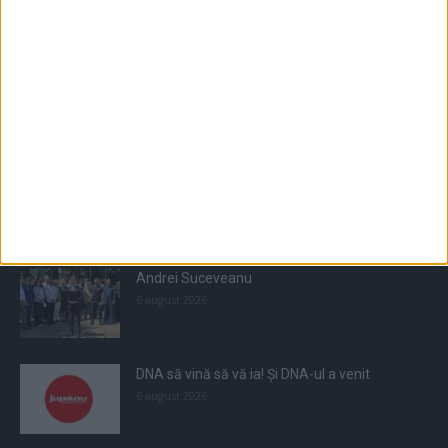
Populare
All
Recomandate
Tot timpul populare
Andrei Suceveanu
6 august 2026
DNA să vină să vă ia! Și DNA-ul a venit
6 august 2026