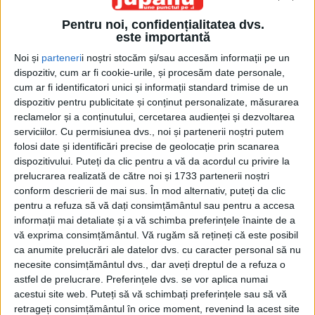
Pentru noi, confidențialitatea dvs.
este importantă
Noi și
parteneri
i noștri stocăm și/sau accesăm informații pe un
dispozitiv, cum ar fi cookie-urile, și procesăm date personale,
cum ar fi identificatori unici și informații standard trimise de un
dispozitiv pentru publicitate și conținut personalizate, măsurarea
Acasă
Etichete
Regizor
reclamelor și a conținutului, cercetarea audienței și dezvoltarea
Etichetă: regizor
serviciilor.
Cu permisiunea dvs., noi și partenerii noștri putem
folosi date și identificări precise de geolocație prin scanarea
dispozitivului. Puteți da clic pentru a vă da acordul cu privire la
prelucrarea realizată de către noi și 1733 partenerii noștri
conform descrierii de mai sus. În mod alternativ, puteți da clic
pentru a refuza să vă dați consimțământul sau pentru a accesa
informații mai detaliate și a vă schimba preferințele înainte de a
vă exprima consimțământul.
Vă rugăm să rețineți că este posibil
ca anumite prelucrări ale datelor dvs. cu caracter personal să nu
necesite consimțământul dvs., dar aveți dreptul de a refuza o
astfel de prelucrare. Preferințele dvs. se vor aplica numai
acestui site web. Puteți să vă schimbați preferințele sau să vă
Artist profesionist, actor amator
retrageți consimțământul în orice moment, revenind la acest site