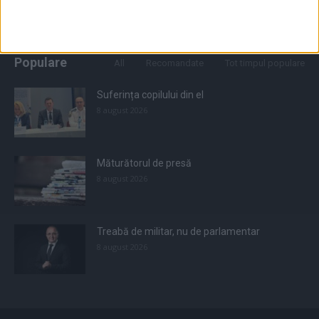
Populare
All
Recomandate
Tot timpul populare
Suferința copilului din el
8 august 2026
Măturătorul de presă
8 august 2026
Treabă de militar, nu de parlamentar
8 august 2026