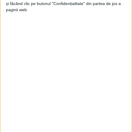
și făcând clic pe butonul "Confidențialitate" din partea de jos a
Jupanu
-
14 octombrie 2023
paginii web.
Atenție, filmează domnul Giani!
Jupanu
-
8 iunie 2023