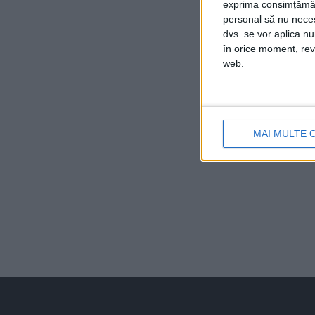
exprima consimțămâ
personal să nu necesi
dvs. se vor aplica n
în orice moment, reve
web.
MAI MULTE 