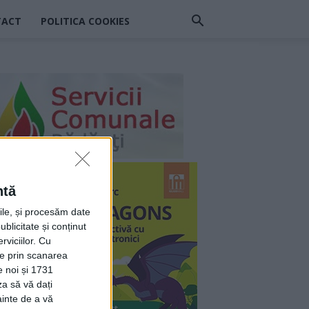
TACT
POLITICA COOKIES
ntă
rile, și procesăm date
ublicitate și conținut
viciilor.
Cu
ție prin scanarea
e noi și 1731
za să vă dați
ainte de a vă