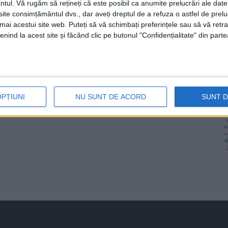
ntul.
Vă rugăm să rețineți că este posibil ca anumite prelucrări ale date
te consimțământul dvs., dar aveți dreptul de a refuza o astfel de prelu
umai acestui site web. Puteți să vă schimbați preferințele sau să vă ret
nind la acest site și făcând clic pe butonul "Confidențialitate" din parte
OPȚIUNI
NU SUNT DE ACORD
SUNT 