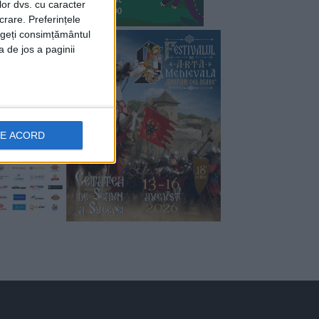
lor dvs. cu caracter
crare. Preferințele
rageți consimțământul
a de jos a paginii
DE ACORD