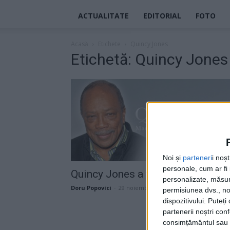
ACTUALITATE
EDITORIAL
FOTO
Acasă
Etichete
Quincy Jones
Etichetă: Quincy Jones
Noi și
parteneri
i noș
personale, cum ar fi i
Quincy Jones a fost chiar… Deligh
personalizate, măsura
Doru Popovici
-
29 noiembrie 2024
permisiunea dvs., noi
dispozitivului. Puteț
partenerii noștri con
consimțământul sau p