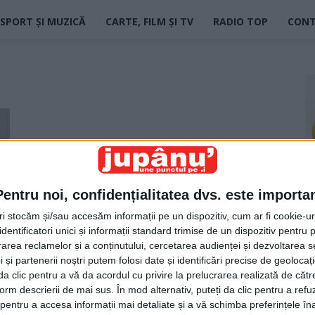
SPORT ȘI MUZICĂ
CARTE, FILM ȘI TV
RADIO TOP
CON
Pentru noi, confidențialitatea dvs. este importa
tri stocăm și/sau accesăm informații pe un dispozitiv, cum ar fi cookie-u
dentificatori unici și informații standard trimise de un dispozitiv pentru p
t!
rea reclamelor și a conținutului, cercetarea audienței și dezvoltarea ser
 și partenerii noștri putem folosi date și identificări precise de geoloca
i da clic pentru a vă da acordul cu privire la prelucrarea realizată de cătr
form descrierii de mai sus. În mod alternativ, puteți da clic pentru a refu
entru a accesa informații mai detaliate și a vă schimba preferințele în