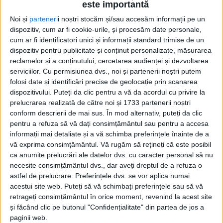
este importantă
Noi și
parteneri
i noștri stocăm și/sau accesăm informații pe un
dispozitiv, cum ar fi cookie-urile, și procesăm date personale,
cum ar fi identificatori unici și informații standard trimise de un
dispozitiv pentru publicitate și conținut personalizate, măsurarea
reclamelor și a conținutului, cercetarea audienței și dezvoltarea
serviciilor.
Cu permisiunea dvs., noi și partenerii noștri putem
Acasă
Etichete
Promovabilitate
folosi date și identificări precise de geolocație prin scanarea
Etichetă: promovabilitate
dispozitivului. Puteți da clic pentru a vă da acordul cu privire la
prelucrarea realizată de către noi și 1733 partenerii noștri
conform descrierii de mai sus. În mod alternativ, puteți da clic
pentru a refuza să vă dați consimțământul sau pentru a accesa
informații mai detaliate și a vă schimba preferințele înainte de a
vă exprima consimțământul.
Vă rugăm să rețineți că este posibil
ca anumite prelucrări ale datelor dvs. cu caracter personal să nu
necesite consimțământul dvs., dar aveți dreptul de a refuza o
astfel de prelucrare. Preferințele dvs. se vor aplica numai
acestui site web. Puteți să vă schimbați preferințele sau să vă
retrageți consimțământul în orice moment, revenind la acest site
și făcând clic pe butonul "Confidențialitate" din partea de jos a
Cîteva pahare, pentru curaj
paginii web.