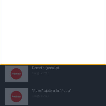
Populare
All
Recomandate
Tot timpul populare
Domnilor jurnaliști,
9 august 2026
”Pavel”, ajutorul lui ”Petru”
9 august 2026