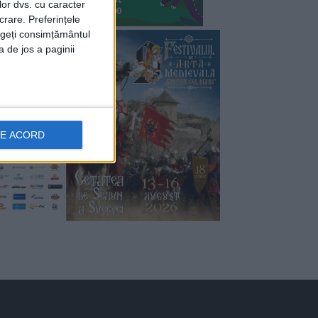
lor dvs. cu caracter
crare. Preferințele
rageți consimțământul
a de jos a paginii
DE ACORD