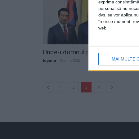
exprima consimțămâ
personal să nu necesi
dvs. se vor aplica n
în orice moment, reve
web.
Unde-i domnul președinte?
MAI MULTE 
Jupanu
-
8 iunie 2022
1
2
3
4