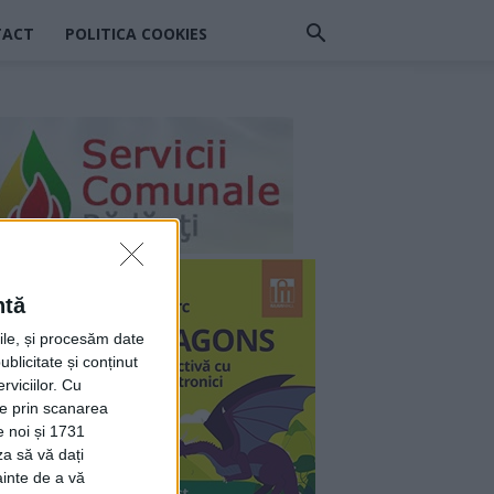
TACT
POLITICA COOKIES
ntă
rile, și procesăm date
ublicitate și conținut
viciilor.
Cu
ție prin scanarea
e noi și 1731
za să vă dați
ainte de a vă