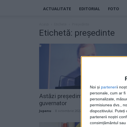
ACTUALITATE
EDITORIAL
FOTO
Acasă
Etichete
Președinte
Etichetă: președinte
Noi și
parteneri
i noș
personale, cum ar fi i
Astăzi președinte, mîine
personalizate, măsura
guvernator
permisiunea dvs., noi
dispozitivului. Puteț
Jupanu
-
8 octombrie 2022
partenerii noștri con
consimțământul sau p