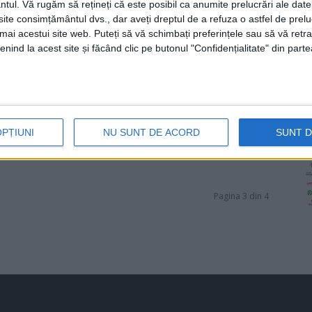
ntul.
Vă rugăm să rețineți că este posibil ca anumite prelucrări ale date
te consimțământul dvs., dar aveți dreptul de a refuza o astfel de prelu
umai acestui site web. Puteți să vă schimbați preferințele sau să vă ret
nind la acest site și făcând clic pe butonul "Confidențialitate" din parte
OPȚIUNI
NU SUNT DE ACORD
SUNT 
Pagina 3 din 4