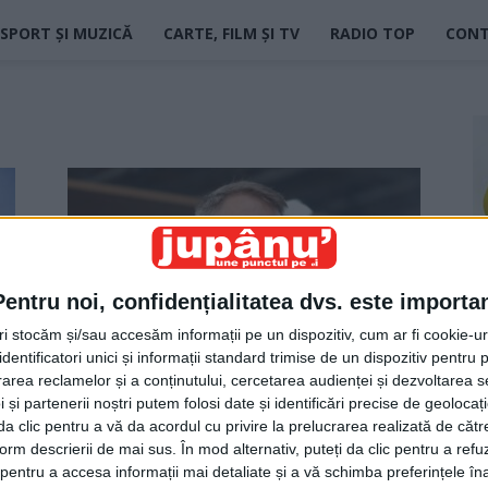
SPORT ȘI MUZICĂ
CARTE, FILM ȘI TV
RADIO TOP
CON
Pentru noi, confidențialitatea dvs. este importa
tri stocăm și/sau accesăm informații pe un dispozitiv, cum ar fi cookie-u
dentificatori unici și informații standard trimise de un dispozitiv pentru p
Domnilor jurnaliști,
rea reclamelor și a conținutului, cercetarea audienței și dezvoltarea ser
Doru Popovici
-
4 septembrie 2022
 și partenerii noștri putem folosi date și identificări precise de geoloca
i da clic pentru a vă da acordul cu privire la prelucrarea realizată de cătr
form descrierii de mai sus. În mod alternativ, puteți da clic pentru a refu
entru a accesa informații mai detaliate și a vă schimba preferințele în