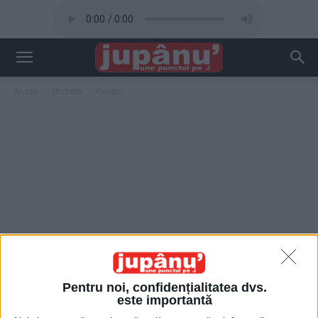
Acasă
Etichete
Politici
Pentru noi, confidențialitatea dvs.
este importantă