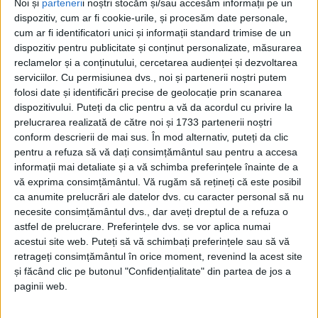
Noi și
parteneri
i noștri stocăm și/sau accesăm informații pe un
dispozitiv, cum ar fi cookie-urile, și procesăm date personale,
cum ar fi identificatori unici și informații standard trimise de un
dispozitiv pentru publicitate și conținut personalizate, măsurarea
reclamelor și a conținutului, cercetarea audienței și dezvoltarea
serviciilor.
Cu permisiunea dvs., noi și partenerii noștri putem
folosi date și identificări precise de geolocație prin scanarea
dispozitivului. Puteți da clic pentru a vă da acordul cu privire la
Etichetă: politici
prelucrarea realizată de către noi și 1733 partenerii noștri
conform descrierii de mai sus. În mod alternativ, puteți da clic
Rate și rate
pentru a refuza să vă dați consimțământul sau pentru a accesa
informații mai detaliate și a vă schimba preferințele înainte de a
Jupanu
-
8 mai 2023
vă exprima consimțământul.
Vă rugăm să rețineți că este posibil
ca anumite prelucrări ale datelor dvs. cu caracter personal să nu
necesite consimțământul dvs., dar aveți dreptul de a refuza o
astfel de prelucrare. Preferințele dvs. se vor aplica numai
acestui site web. Puteți să vă schimbați preferințele sau să vă
retrageți consimțământul în orice moment, revenind la acest site
și făcând clic pe butonul "Confidențialitate" din partea de jos a
paginii web.