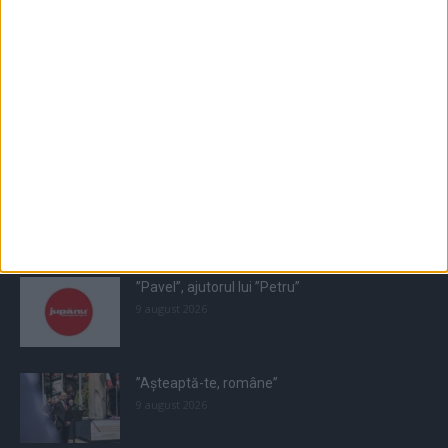
Populare
All
Recomandate
Tot timpul populare
”Pavel”, ajutorul lui ”Petru”
9 august 2026
”Așteaptă-te, române”
9 august 2026