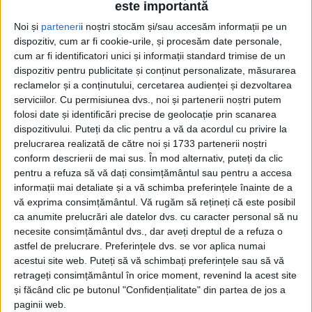
este importantă
Noi și
parteneri
i noștri stocăm și/sau accesăm informații pe un
dispozitiv, cum ar fi cookie-urile, și procesăm date personale,
cum ar fi identificatori unici și informații standard trimise de un
dispozitiv pentru publicitate și conținut personalizate, măsurarea
reclamelor și a conținutului, cercetarea audienței și dezvoltarea
serviciilor.
Cu permisiunea dvs., noi și partenerii noștri putem
Acasă
Etichete
Poem
folosi date și identificări precise de geolocație prin scanarea
Etichetă: poem
dispozitivului. Puteți da clic pentru a vă da acordul cu privire la
prelucrarea realizată de către noi și 1733 partenerii noștri
conform descrierii de mai sus. În mod alternativ, puteți da clic
pentru a refuza să vă dați consimțământul sau pentru a accesa
informații mai detaliate și a vă schimba preferințele înainte de a
vă exprima consimțământul.
Vă rugăm să rețineți că este posibil
ca anumite prelucrări ale datelor dvs. cu caracter personal să nu
necesite consimțământul dvs., dar aveți dreptul de a refuza o
astfel de prelucrare. Preferințele dvs. se vor aplica numai
acestui site web. Puteți să vă schimbați preferințele sau să vă
retrageți consimțământul în orice moment, revenind la acest site
și făcând clic pe butonul "Confidențialitate" din partea de jos a
Poeme scrise pe șervețel, la șpriț
paginii web.