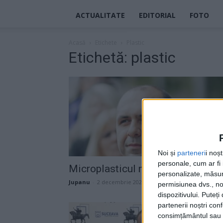
ACTUALITATE
EDITORIAL
FOTO
Acasă
Etichete
Plastic
Etichetă: plastic
Noi și
parteneri
i noș
personale, cum ar fi i
Microplasticul ne mai lipsea
personalizate, măsura
Jupanu
-
2 decembrie 2022
permisiunea dvs., noi
dispozitivului. Puteț
partenerii noștri con
consimțământul sau p