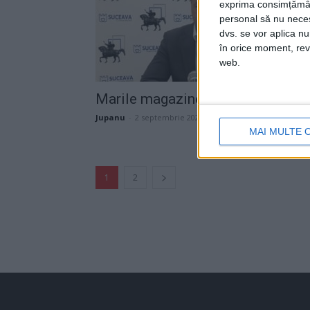
exprima consimțămâ
personal să nu necesi
dvs. se vor aplica n
în orice moment, reve
web.
Marile magazine sînt soluția
Jupanu
-
2 septembrie 2021
MAI MULTE 
1
2