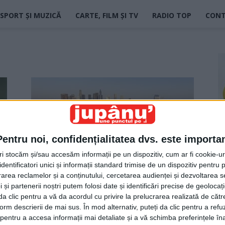
SPORT ȘI MUZICĂ
CARTE, FILM ȘI TV
RADIO TOP
CON
Pentru noi, confidențialitatea dvs. este importa
tri stocăm și/sau accesăm informații pe un dispozitiv, cum ar fi cookie-u
dentificatori unici și informații standard trimise de un dispozitiv pentru p
California, Germania Americii
rea reclamelor și a conținutului, cercetarea audienței și dezvoltarea ser
Jupanu
-
5 septembrie 2021
 și partenerii noștri putem folosi date și identificări precise de geoloca
i da clic pentru a vă da acordul cu privire la prelucrarea realizată de cătr
form descrierii de mai sus. În mod alternativ, puteți da clic pentru a refu
entru a accesa informații mai detaliate și a vă schimba preferințele în