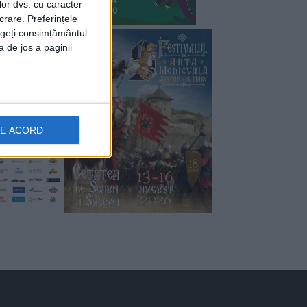
lor dvs. cu caracter
crare. Preferințele
rageți consimțământul
a de jos a paginii
DE ACORD