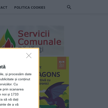
TACT
POLITICA COOKIES
ntă
rile, și procesăm date
ublicitate și conținut
viciilor.
Cu
ție prin scanarea
e noi și 1733
za să vă dați
ainte de a vă