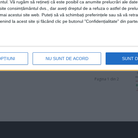
ntul.
Vă rugăm să rețineți că este posibil ca anumite prelucrări ale date
te consimțământul dvs., dar aveți dreptul de a refuza o astfel de prelu
umai acestui site web. Puteți să vă schimbați preferințele sau să vă ret
nind la acest site și făcând clic pe butonul "Confidențialitate" din parte
OPȚIUNI
NU SUNT DE ACORD
SUNT 
Pagina 1 din 2