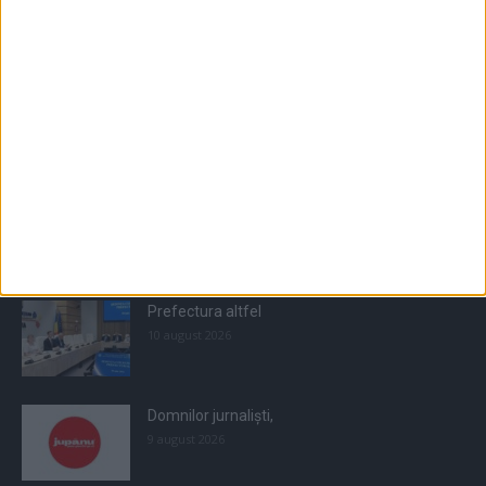
Populare
All
Recomandate
Tot timpul populare
Prefectura altfel
10 august 2026
Domnilor jurnaliști,
9 august 2026