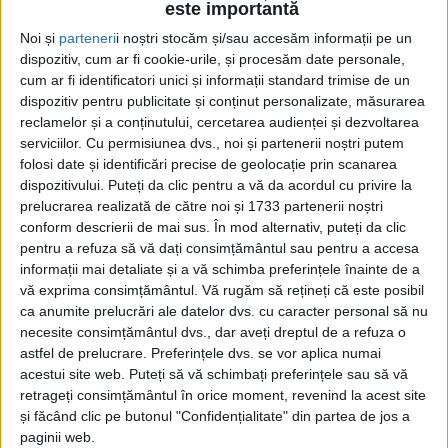
este importantă
Noi și
parteneri
i noștri stocăm și/sau accesăm informații pe un
dispozitiv, cum ar fi cookie-urile, și procesăm date personale,
cum ar fi identificatori unici și informații standard trimise de un
dispozitiv pentru publicitate și conținut personalizate, măsurarea
reclamelor și a conținutului, cercetarea audienței și dezvoltarea
serviciilor.
Cu permisiunea dvs., noi și partenerii noștri putem
Acasă
Etichete
Panouri publicitare Suceava
folosi date și identificări precise de geolocație prin scanarea
Etichetă: panouri publicitare Suceava
dispozitivului. Puteți da clic pentru a vă da acordul cu privire la
prelucrarea realizată de către noi și 1733 partenerii noștri
conform descrierii de mai sus. În mod alternativ, puteți da clic
pentru a refuza să vă dați consimțământul sau pentru a accesa
informații mai detaliate și a vă schimba preferințele înainte de a
vă exprima consimțământul.
Vă rugăm să rețineți că este posibil
ca anumite prelucrări ale datelor dvs. cu caracter personal să nu
necesite consimțământul dvs., dar aveți dreptul de a refuza o
astfel de prelucrare. Preferințele dvs. se vor aplica numai
acestui site web. Puteți să vă schimbați preferințele sau să vă
retrageți consimțământul în orice moment, revenind la acest site
și făcând clic pe butonul "Confidențialitate" din partea de jos a
Gardienii Revoluției de la Suceava
paginii web.