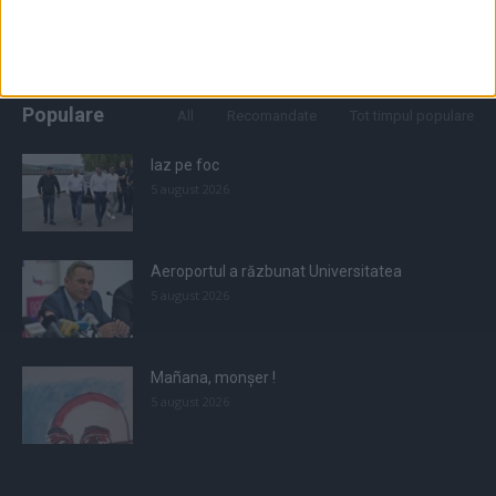
Populare
All
Recomandate
Tot timpul populare
Iaz pe foc
5 august 2026
Aeroportul a răzbunat Universitatea
5 august 2026
Mañana, monșer !
5 august 2026