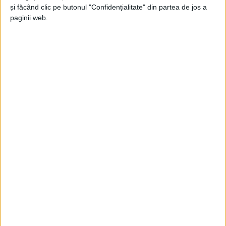
Jupanu
-
3 aprilie 2025
și făcând clic pe butonul "Confidențialitate" din partea de jos a
paginii web.
La birou, cu termosul plin cu suplă de
legume
Jupanu
-
3 martie 2025