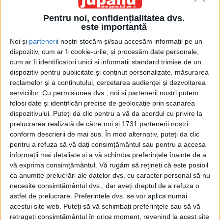
Pentru noi, confidențialitatea dvs.
este importantă
Noi și
parteneri
i noștri stocăm și/sau accesăm informații pe un
dispozitiv, cum ar fi cookie-urile, și procesăm date personale,
cum ar fi identificatori unici și informații standard trimise de un
dispozitiv pentru publicitate și conținut personalizate, măsurarea
Etichetă: organigramă
reclamelor și a conținutului, cercetarea audienței și dezvoltarea
serviciilor.
Cu permisiunea dvs., noi și partenerii noștri putem
folosi date și identificări precise de geolocație prin scanarea
dispozitivului. Puteți da clic pentru a vă da acordul cu privire la
prelucrarea realizată de către noi și 1731 partenerii noștri
conform descrierii de mai sus. În mod alternativ, puteți da clic
pentru a refuza să vă dați consimțământul sau pentru a accesa
informații mai detaliate și a vă schimba preferințele înainte de a
vă exprima consimțământul.
Vă rugăm să rețineți că este posibil
ca anumite prelucrări ale datelor dvs. cu caracter personal să nu
necesite consimțământul dvs., dar aveți dreptul de a refuza o
astfel de prelucrare. Preferințele dvs. se vor aplica numai
acestui site web. Puteți să vă schimbați preferințele sau să vă
Drumul către desființarea Primăriei
retrageți consimțământul în orice moment, revenind la acest site