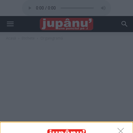
Acasă
Etichete
Organigramă