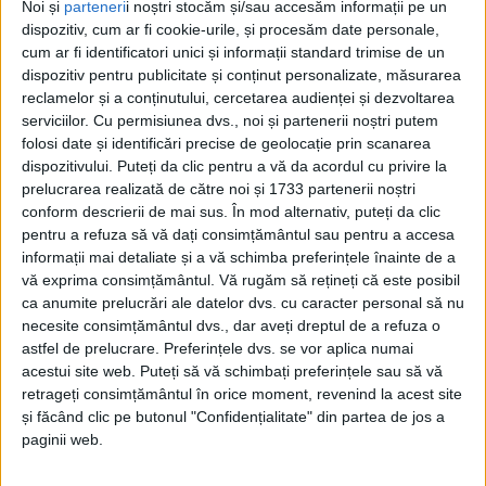
Noi și
parteneri
i noștri stocăm și/sau accesăm informații pe un
dispozitiv, cum ar fi cookie-urile, și procesăm date personale,
cum ar fi identificatori unici și informații standard trimise de un
dispozitiv pentru publicitate și conținut personalizate, măsurarea
reclamelor și a conținutului, cercetarea audienței și dezvoltarea
serviciilor.
Cu permisiunea dvs., noi și partenerii noștri putem
folosi date și identificări precise de geolocație prin scanarea
Acasă
Etichete
Ordinul Suveran de Malta
dispozitivului. Puteți da clic pentru a vă da acordul cu privire la
Etichetă: Ordinul Suveran de Malta
prelucrarea realizată de către noi și 1733 partenerii noștri
conform descrierii de mai sus. În mod alternativ, puteți da clic
pentru a refuza să vă dați consimțământul sau pentru a accesa
N-au vrut cu omologii lor
informații mai detaliate și a vă schimba preferințele înainte de a
Jupanu
-
30 mai 2022
vă exprima consimțământul.
Vă rugăm să rețineți că este posibil
ca anumite prelucrări ale datelor dvs. cu caracter personal să nu
necesite consimțământul dvs., dar aveți dreptul de a refuza o
astfel de prelucrare. Preferințele dvs. se vor aplica numai
acestui site web. Puteți să vă schimbați preferințele sau să vă
retrageți consimțământul în orice moment, revenind la acest site
și făcând clic pe butonul "Confidențialitate" din partea de jos a
paginii web.