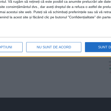
ntul.
Vă rugăm să rețineți că este posibil ca anumite prelucrări ale date
te consimțământul dvs., dar aveți dreptul de a refuza o astfel de prelu
umai acestui site web. Puteți să vă schimbați preferințele sau să vă ret
nind la acest site și făcând clic pe butonul "Confidențialitate" din parte
OPȚIUNI
NU SUNT DE ACORD
SUNT 