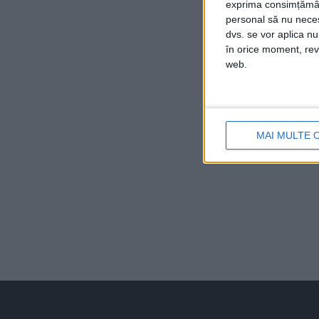
exprima consimțămâ
personal să nu necesi
dvs. se vor aplica n
în orice moment, reve
web.
MAI MULTE 