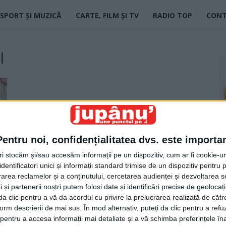
SPORT ȘI MUZICĂ
CARTE, FILM ȘI TV
RADIO TOP
CON
l
Pentru noi, confidențialitatea dvs. este importa
tri stocăm și/sau accesăm informații pe un dispozitiv, cum ar fi cookie-u
dentificatori unici și informații standard trimise de un dispozitiv pentru p
rea reclamelor și a conținutului, cercetarea audienței și dezvoltarea ser
 și partenerii noștri putem folosi date și identificări precise de geoloca
i da clic pentru a vă da acordul cu privire la prelucrarea realizată de cătr
form descrierii de mai sus. În mod alternativ, puteți da clic pentru a refu
entru a accesa informații mai detaliate și a vă schimba preferințele în