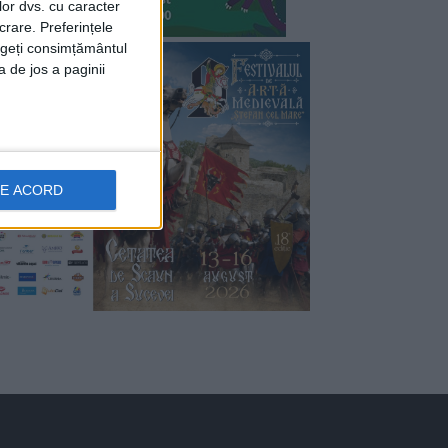
lor dvs. cu caracter
crare. Preferințele
rageți consimțământul
a de jos a paginii
DE ACORD