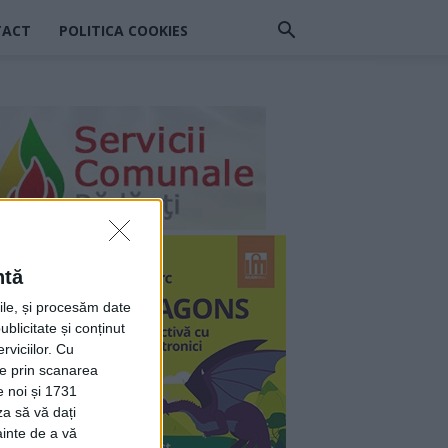
TACT
POLITICA COOKIES
ntă
rile, și procesăm date
ublicitate și conținut
viciilor.
Cu
ție prin scanarea
e noi și 1731
za să vă dați
ainte de a vă