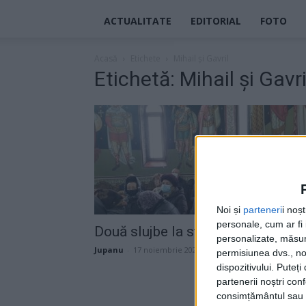
ACTUALITATE
EDITORIAL
FOTO
Acasă
Etichete
Mihail și Gavril
Etichetă: Mihail și Gavri
Noi și
parteneri
i noș
personale, cum ar fi i
Două slujbe la stat
personalizate, măsura
Jupanu
-
17 noiembrie 2021
permisiunea dvs., noi
dispozitivului. Puteț
partenerii noștri con
consimțământul sau p