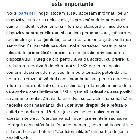
este importantă
Noi și
parteneri
i noștri stocăm și/sau accesăm informații pe un
dispozitiv, cum ar fi cookie-urile, și procesăm date personale,
cum ar fi identificatori unici și informații standard trimise de un
dispozitiv pentru publicitate și conținut personalizate, măsurarea
reclamelor și a conținutului, cercetarea audienței și dezvoltarea
serviciilor.
Cu permisiunea dvs., noi și partenerii noștri putem
Acasă
Etichete
Luptă inegală
folosi date și identificări precise de geolocație prin scanarea
Etichetă: luptă inegală
dispozitivului. Puteți da clic pentru a vă da acordul cu privire la
prelucrarea realizată de către noi și 1733 partenerii noștri
conform descrierii de mai sus. În mod alternativ, puteți da clic
pentru a refuza să vă dați consimțământul sau pentru a accesa
informații mai detaliate și a vă schimba preferințele înainte de a
vă exprima consimțământul.
Vă rugăm să rețineți că este posibil
ca anumite prelucrări ale datelor dvs. cu caracter personal să nu
necesite consimțământul dvs., dar aveți dreptul de a refuza o
astfel de prelucrare. Preferințele dvs. se vor aplica numai
acestui site web. Puteți să vă schimbați preferințele sau să vă
retrageți consimțământul în orice moment, revenind la acest site
și făcând clic pe butonul "Confidențialitate" din partea de jos a
Lupta inegală dintre cașcavalul de
paginii web.