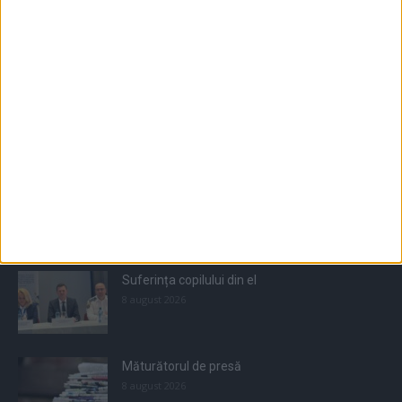
Populare
All
Recomandate
Tot timpul populare
Suferința copilului din el
8 august 2026
Măturătorul de presă
8 august 2026