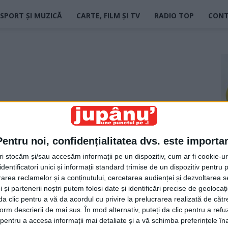
SPORT ȘI MUZICĂ
CARTE, FILM ȘI TV
RADIO TOP
CON
Pentru noi, confidențialitatea dvs. este importa
tri stocăm și/sau accesăm informații pe un dispozitiv, cum ar fi cookie-u
dentificatori unici și informații standard trimise de un dispozitiv pentru p
rea reclamelor și a conținutului, cercetarea audienței și dezvoltarea ser
 și partenerii noștri putem folosi date și identificări precise de geoloca
i da clic pentru a vă da acordul cu privire la prelucrarea realizată de cătr
form descrierii de mai sus. În mod alternativ, puteți da clic pentru a refu
entru a accesa informații mai detaliate și a vă schimba preferințele în