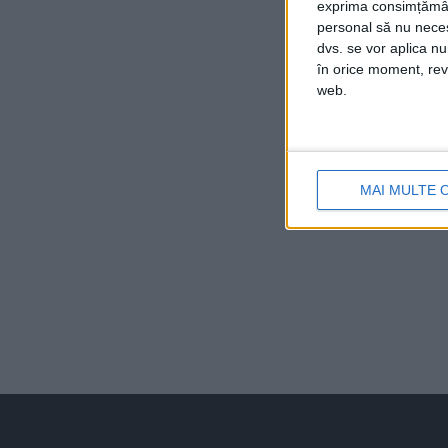
exprima consimțămâ
personal să nu necesi
dvs. se vor aplica n
în orice moment, reve
web.
MAI MULTE 