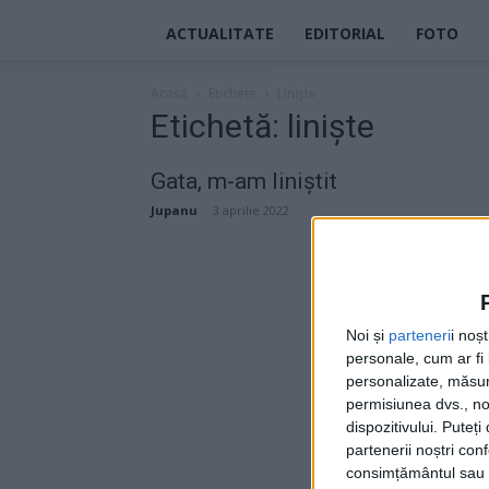
ACTUALITATE
EDITORIAL
FOTO
Acasă
Etichete
Liniște
Etichetă: liniște
Gata, m-am liniștit
Jupanu
-
3 aprilie 2022
Noi și
parteneri
i noș
personale, cum ar fi i
personalizate, măsura
permisiunea dvs., noi
dispozitivului. Puteț
partenerii noștri con
consimțământul sau p