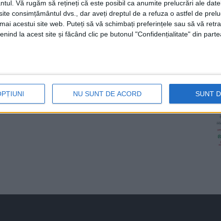
ntul.
Vă rugăm să rețineți că este posibil ca anumite prelucrări ale date
te consimțământul dvs., dar aveți dreptul de a refuza o astfel de prelu
umai acestui site web. Puteți să vă schimbați preferințele sau să vă ret
nind la acest site și făcând clic pe butonul "Confidențialitate" din parte
OPȚIUNI
NU SUNT DE ACORD
SUNT 