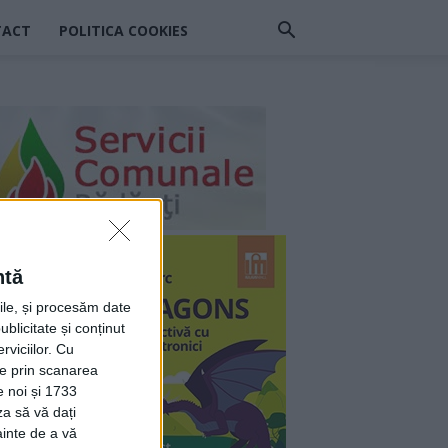
TACT
POLITICA COOKIES
ntă
rile, și procesăm date
ublicitate și conținut
viciilor.
Cu
ție prin scanarea
e noi și 1733
za să vă dați
ainte de a vă