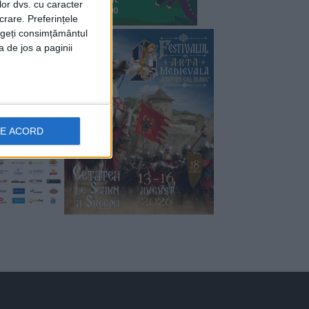
lor dvs. cu caracter
crare. Preferințele
rageți consimțământul
a de jos a paginii
DE ACORD