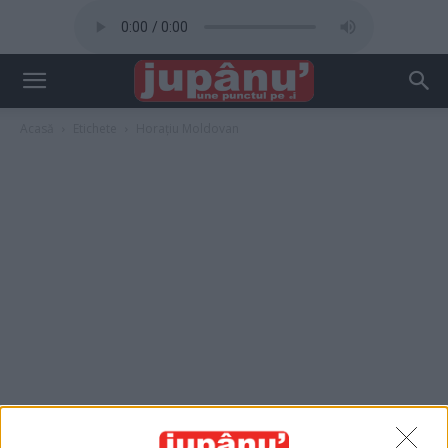
Acasă
Etichete
Horațiu Moldovan