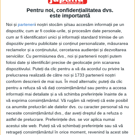
Pentru noi, confidențialitatea dvs.
este importantă
Noi și
parteneri
i noștri stocăm și/sau accesăm informații pe un
dispozitiv, cum ar fi cookie-urile, și procesăm date personale,
cum ar fi identificatori unici și informații standard trimise de un
dispozitiv pentru publicitate și conținut personalizate, măsurarea
Etichetă: Horațiu Moldovan
reclamelor și a conținutului, cercetarea audienței și dezvoltarea
serviciilor.
Cu permisiunea dvs., noi și partenerii noștri putem
folosi date și identificări precise de geolocație prin scanarea
dispozitivului. Puteți da clic pentru a vă da acordul cu privire la
prelucrarea realizată de către noi și 1733 partenerii noștri
conform descrierii de mai sus. În mod alternativ, puteți da clic
pentru a refuza să vă dați consimțământul sau pentru a accesa
informații mai detaliate și a vă schimba preferințele înainte de a
vă exprima consimțământul.
Vă rugăm să rețineți că este posibil
ca anumite prelucrări ale datelor dvs. cu caracter personal să nu
necesite consimțământul dvs., dar aveți dreptul de a refuza o
astfel de prelucrare. Preferințele dvs. se vor aplica numai
acestui site web. Puteți să vă schimbați preferințele sau să vă
France FootbAll the journalists in the world
retrageți consimțământul în orice moment, revenind la acest site