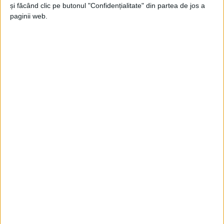
Jupanu
-
8 noiembrie 2024
și făcând clic pe butonul "Confidențialitate" din partea de jos a
paginii web.
Rău pentru unu, bine pentru foarte mulți
Jupanu
-
15 decembrie 2023