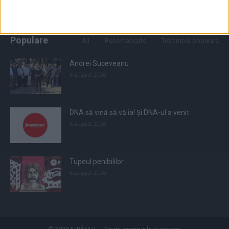
Populare
All
Recomandate
Tot timpul populare
Andrei Suceveanu
6 august 2026
DNA să vină să vă ia! Și DNA-ul a venit
6 august 2026
Tupeul penibililor
6 august 2026