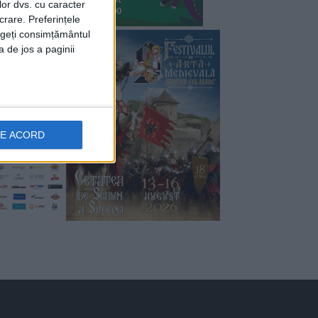
lor dvs. cu caracter
crare. Preferințele
rageți consimțământul
a de jos a paginii
DE ACORD