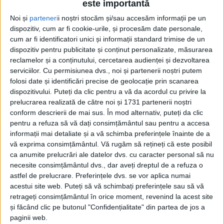
este importantă
Noi și
parteneri
i noștri stocăm și/sau accesăm informații pe un
dispozitiv, cum ar fi cookie-urile, și procesăm date personale,
cum ar fi identificatori unici și informații standard trimise de un
dispozitiv pentru publicitate și conținut personalizate, măsurarea
reclamelor și a conținutului, cercetarea audienței și dezvoltarea
serviciilor.
Cu permisiunea dvs., noi și partenerii noștri putem
Etichetă: Griezmann
folosi date și identificări precise de geolocație prin scanarea
dispozitivului. Puteți da clic pentru a vă da acordul cu privire la
prelucrarea realizată de către noi și 1731 partenerii noștri
conform descrierii de mai sus. În mod alternativ, puteți da clic
pentru a refuza să vă dați consimțământul sau pentru a accesa
informații mai detaliate și a vă schimba preferințele înainte de a
vă exprima consimțământul.
Vă rugăm să rețineți că este posibil
ca anumite prelucrări ale datelor dvs. cu caracter personal să nu
necesite consimțământul dvs., dar aveți dreptul de a refuza o
astfel de prelucrare. Preferințele dvs. se vor aplica numai
acestui site web. Puteți să vă schimbați preferințele sau să vă
retrageți consimțământul în orice moment, revenind la acest site
și făcând clic pe butonul "Confidențialitate" din partea de jos a
Je suis Karim!
paginii web.