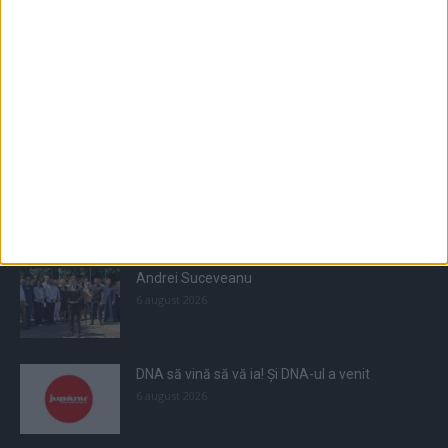
Populare
All
Recomandate
Tot timpul populare
Andrei Suceveanu
6 august 2026
DNA să vină să vă ia! Și DNA-ul a venit
6 august 2026