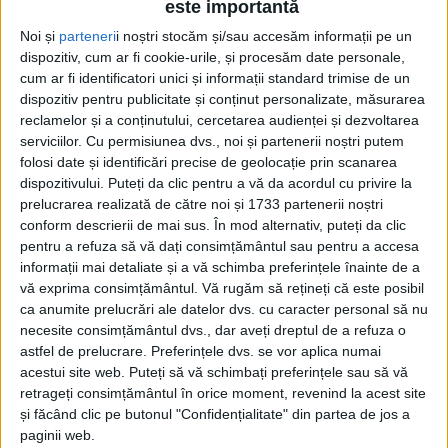
este importantă
Noi și
parteneri
i noștri stocăm și/sau accesăm informații pe un
dispozitiv, cum ar fi cookie-urile, și procesăm date personale,
cum ar fi identificatori unici și informații standard trimise de un
dispozitiv pentru publicitate și conținut personalizate, măsurarea
reclamelor și a conținutului, cercetarea audienței și dezvoltarea
serviciilor.
Cu permisiunea dvs., noi și partenerii noștri putem
Etichetă: gratis
folosi date și identificări precise de geolocație prin scanarea
dispozitivului. Puteți da clic pentru a vă da acordul cu privire la
prelucrarea realizată de către noi și 1733 partenerii noștri
conform descrierii de mai sus. În mod alternativ, puteți da clic
pentru a refuza să vă dați consimțământul sau pentru a accesa
informații mai detaliate și a vă schimba preferințele înainte de a
vă exprima consimțământul.
Vă rugăm să rețineți că este posibil
ca anumite prelucrări ale datelor dvs. cu caracter personal să nu
necesite consimțământul dvs., dar aveți dreptul de a refuza o
astfel de prelucrare. Preferințele dvs. se vor aplica numai
acestui site web. Puteți să vă schimbați preferințele sau să vă
retrageți consimțământul în orice moment, revenind la acest site
și făcând clic pe butonul "Confidențialitate" din partea de jos a
Nu se vinde țara, se dă gratis
paginii web.