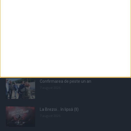
Populare
All
Recomandate
Tot timpul populare
Confirmarea de peste un an
7 august 2026
La Brezoi… în lipsă (II)
7 august 2026