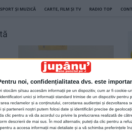
SPORT ȘI MUZICĂ
CARTE, FILM ȘI TV
RADIO TOP
CON
tă
Pentru noi, confidențialitatea dvs. este importa
tri stocăm și/sau accesăm informații pe un dispozitiv, cum ar fi cookie-u
dentificatori unici și informații standard trimise de un dispozitiv pentru p
Jupân de Pardon
rea reclamelor și a conținutului, cercetarea audienței și dezvoltarea ser
Jupanu
-
15 iulie 2025
 și partenerii noștri putem folosi date și identificări precise de geoloca
i da clic pentru a vă da acordul cu privire la prelucrarea realizată de cătr
form descrierii de mai sus. În mod alternativ, puteți da clic pentru a refu
entru a accesa informații mai detaliate și a vă schimba preferințele în