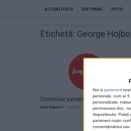
ACTUALITATE
EDITORIAL
FOTO
Acasă
Etichete
George Hojbotă
Etichetă: George Hojbo
Noi și
parteneri
i noș
personale, cum ar fi i
Domnilor jurnaliști,
personalizate, măsura
Doru Popovici
-
3 august 2025
permisiunea dvs., noi
dispozitivului. Puteț
partenerii noștri con
consimțământul sau p