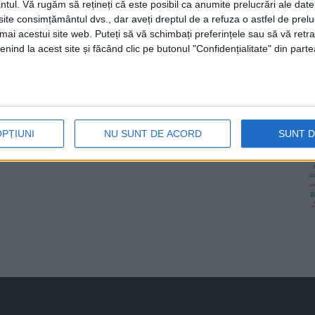
ntul.
Vă rugăm să rețineți că este posibil ca anumite prelucrări ale date
te consimțământul dvs., dar aveți dreptul de a refuza o astfel de prelu
umai acestui site web. Puteți să vă schimbați preferințele sau să vă ret
nind la acest site și făcând clic pe butonul "Confidențialitate" din parte
OPȚIUNI
NU SUNT DE ACORD
SUNT 