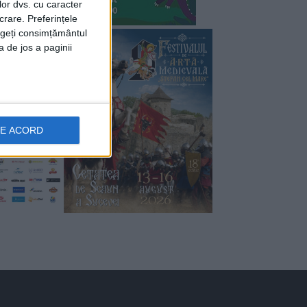
lor dvs. cu caracter
crare. Preferințele
rageți consimțământul
a de jos a paginii
DE ACORD