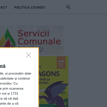
TACT
POLITICA COOKIES
ntă
rile, și procesăm date
ublicitate și conținut
viciilor.
Cu
ție prin scanarea
e noi și 1731
za să vă dați
ainte de a vă