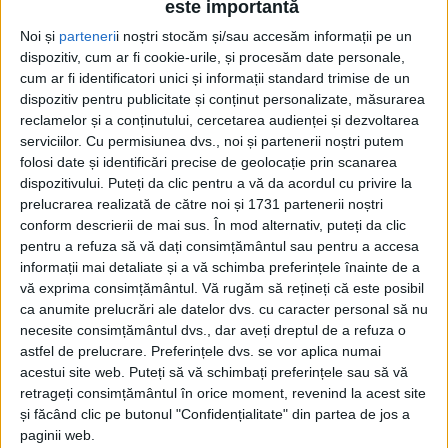
este importantă
Noi și
parteneri
i noștri stocăm și/sau accesăm informații pe un
dispozitiv, cum ar fi cookie-urile, și procesăm date personale,
cum ar fi identificatori unici și informații standard trimise de un
dispozitiv pentru publicitate și conținut personalizate, măsurarea
reclamelor și a conținutului, cercetarea audienței și dezvoltarea
serviciilor.
Cu permisiunea dvs., noi și partenerii noștri putem
Etichetă: Emanuel Macron
folosi date și identificări precise de geolocație prin scanarea
dispozitivului. Puteți da clic pentru a vă da acordul cu privire la
prelucrarea realizată de către noi și 1731 partenerii noștri
conform descrierii de mai sus. În mod alternativ, puteți da clic
pentru a refuza să vă dați consimțământul sau pentru a accesa
informații mai detaliate și a vă schimba preferințele înainte de a
vă exprima consimțământul.
Vă rugăm să rețineți că este posibil
ca anumite prelucrări ale datelor dvs. cu caracter personal să nu
necesite consimțământul dvs., dar aveți dreptul de a refuza o
astfel de prelucrare. Preferințele dvs. se vor aplica numai
acestui site web. Puteți să vă schimbați preferințele sau să vă
retrageți consimțământul în orice moment, revenind la acest site
și făcând clic pe butonul "Confidențialitate" din partea de jos a
Rugați-vă în altă parte
paginii web.