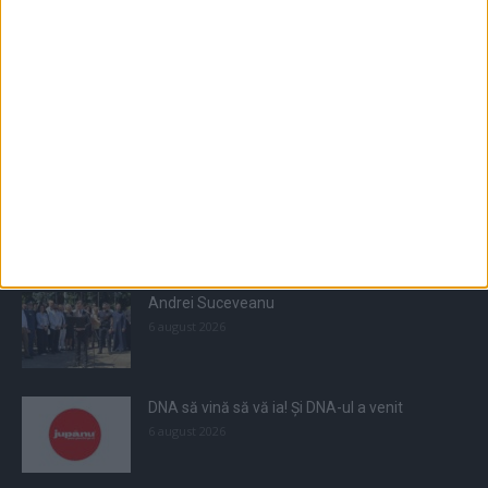
Populare
All
Recomandate
Tot timpul populare
Andrei Suceveanu
6 august 2026
DNA să vină să vă ia! Și DNA-ul a venit
6 august 2026