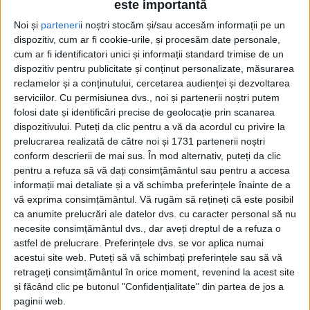
este importantă
Noi și
parteneri
i noștri stocăm și/sau accesăm informații pe un
dispozitiv, cum ar fi cookie-urile, și procesăm date personale,
cum ar fi identificatori unici și informații standard trimise de un
dispozitiv pentru publicitate și conținut personalizate, măsurarea
reclamelor și a conținutului, cercetarea audienței și dezvoltarea
serviciilor.
Cu permisiunea dvs., noi și partenerii noștri putem
Etichetă: Căsuța cu bucate
folosi date și identificări precise de geolocație prin scanarea
dispozitivului. Puteți da clic pentru a vă da acordul cu privire la
prelucrarea realizată de către noi și 1731 partenerii noștri
conform descrierii de mai sus. În mod alternativ, puteți da clic
pentru a refuza să vă dați consimțământul sau pentru a accesa
informații mai detaliate și a vă schimba preferințele înainte de a
vă exprima consimțământul.
Vă rugăm să rețineți că este posibil
ca anumite prelucrări ale datelor dvs. cu caracter personal să nu
necesite consimțământul dvs., dar aveți dreptul de a refuza o
astfel de prelucrare. Preferințele dvs. se vor aplica numai
acestui site web. Puteți să vă schimbați preferințele sau să vă
retrageți consimțământul în orice moment, revenind la acest site
și făcând clic pe butonul "Confidențialitate" din partea de jos a
Jupân de Salon
paginii web.