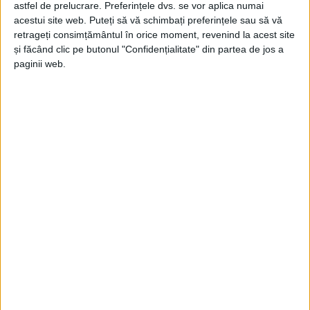
astfel de prelucrare. Preferințele dvs. se vor aplica numai
Doru Popovici
-
19 iunie 2026
acestui site web. Puteți să vă schimbați preferințele sau să vă
retrageți consimțământul în orice moment, revenind la acest site
și făcând clic pe butonul "Confidențialitate" din partea de jos a
paginii web.
Cetatea de Blues a Sucevei (III)
Doru Popovici
-
1 august 2025