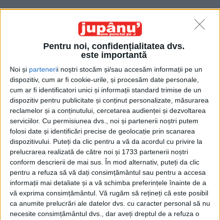
Pentru noi, confidențialitatea dvs.
este importantă
Noi și
parteneri
i noștri stocăm și/sau accesăm informații pe un
Acasă
Etichete
Blues
dispozitiv, cum ar fi cookie-urile, și procesăm date personale,
Etichetă: blues
cum ar fi identificatori unici și informații standard trimise de un
dispozitiv pentru publicitate și conținut personalizate, măsurarea
reclamelor și a conținutului, cercetarea audienței și dezvoltarea
serviciilor.
Cu permisiunea dvs., noi și partenerii noștri putem
folosi date și identificări precise de geolocație prin scanarea
dispozitivului. Puteți da clic pentru a vă da acordul cu privire la
prelucrarea realizată de către noi și 1733 partenerii noștri
conform descrierii de mai sus. În mod alternativ, puteți da clic
pentru a refuza să vă dați consimțământul sau pentru a accesa
informații mai detaliate și a vă schimba preferințele înainte de a
vă exprima consimțământul.
Vă rugăm să rețineți că este posibil
ca anumite prelucrări ale datelor dvs. cu caracter personal să nu
E rîndul Blues-ului
necesite consimțământul dvs., dar aveți dreptul de a refuza o