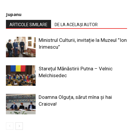
Jupanu
ARTICOLE SIMILARE
DE LA ACELAȘI AUTOR
Ministrul Culturii, invitație la Muzeul ”Ion
Irimescu”
Starețul Mănăstirii Putna – Velnic
Melchisedec
Doamna Olguța, sărut mîna și hai
Craiova!