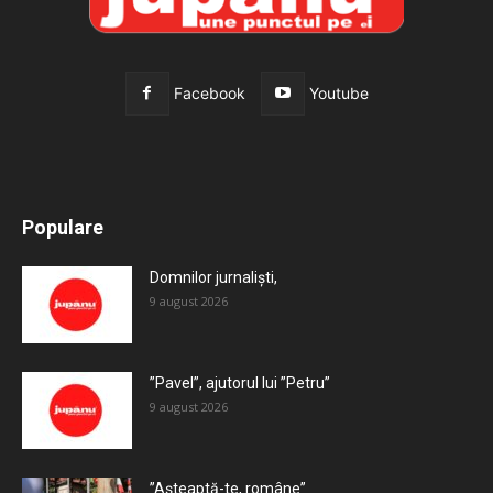
Facebook
Youtube
All
Recomandate
Tot timpul populare
Populare
Mai mult
Domnilor jurnaliști,
9 august 2026
”Pavel”, ajutorul lui ”Petru”
9 august 2026
”Așteaptă-te, române”