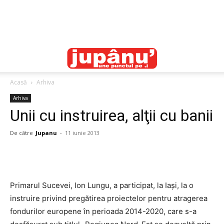
Acasă
Arhiva
Arhiva
Unii cu instruirea, alţii cu banii
De către
Jupanu
-
11 iunie 2013
Primarul Sucevei, Ion Lungu, a participat, la Iaşi, la o
instruire privind pregătirea proiectelor pentru atragerea
fondurilor europene în perioada 2014-2020, care s-a