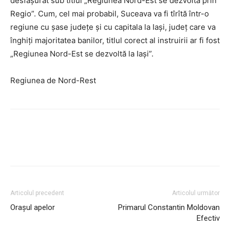
desfăşurat sub titlul „Regiunea Nord-Est se dezvoltă prin
Regio”.
Cum, cel mai probabil, Suceava va fi tîrîtă într-o
regiune cu şase judeţe şi cu capitala la Iaşi, judeţ care va
înghiţi majoritatea banilor, titlul corect al instruirii ar fi fost
„Regiunea Nord-Est se dezvoltă la Iaşi”.
Regiunea de Nord-Rest
Articolul precedent
Articolul următor
Oraşul apelor
Primarul Constantin Moldovan
Efectiv