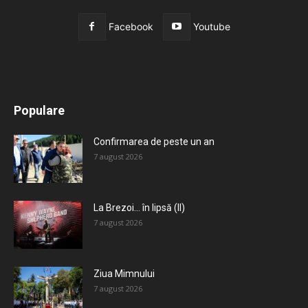
Facebook
Youtube
All
Recomandate
Tot timpul populare
Populare
Mai mult
Confirmarea de peste un an
7 august 2026
La Brezoi… în lipsă (II)
7 august 2026
Ziua Mimnului
7 august 2026