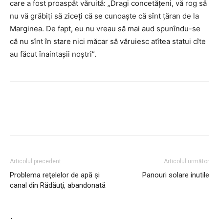
care a fost proaspăt văruită: „Dragi concetăţeni, vă rog să
nu vă grăbiţi să ziceţi că se cunoaşte că sînt ţăran de la
Marginea. De fapt, eu nu vreau să mai aud spunîndu-se
că nu sînt în stare nici măcar să văruiesc atîtea statui cîte
au făcut înaintaşii noştri”.
Articolul precedent
Articolul următor
Problema reţelelor de apă şi
Panouri solare inutile
canal din Rădăuţi, abandonată