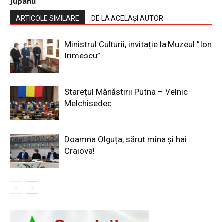
Jupanu
ARTICOLE SIMILARE
DE LA ACELAȘI AUTOR
Ministrul Culturii, invitație la Muzeul ”Ion
Irimescu”
Starețul Mănăstirii Putna – Velnic
Melchisedec
Doamna Olguța, sărut mîna și hai
Craiova!