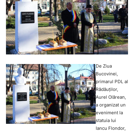
De Ziua
Bucovinei,
primarul PDL al
Rădăuţilor,
Aurel Olărean,
a organizat un
eveniment la
statuia lui
Iancu Flondor,