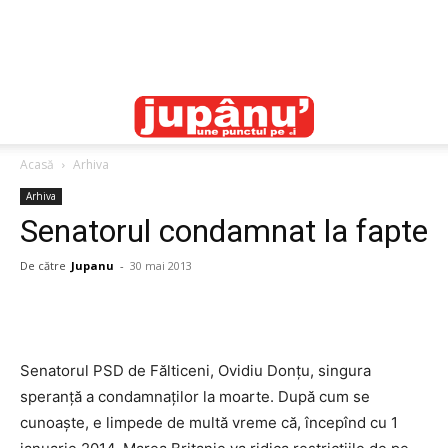
Acasă
Arhiva
Arhiva
Senatorul condamnat la fapte
De către
Jupanu
-
30 mai 2013
Senatorul PSD de Fălticeni, Ovidiu Donţu, singura
speranţă a condamnaţilor la moarte. După cum se
cunoaşte, e limpede de multă vreme că, începînd cu 1