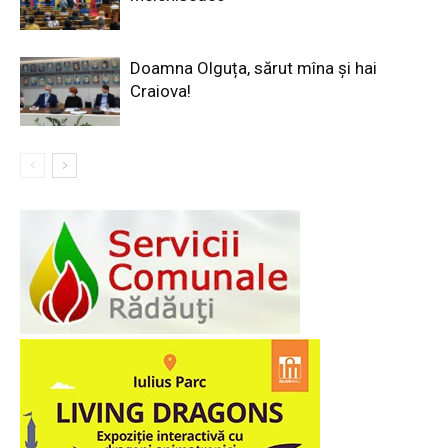
Doamna Olguța, sărut mîna și hai
Craiova!