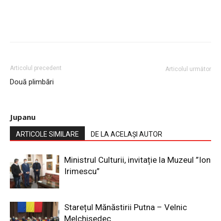
Articolul precedent
Articolul următor
Două plimbări
Jupanu
ARTICOLE SIMILARE
DE LA ACELAȘI AUTOR
Ministrul Culturii, invitație la Muzeul ”Ion
Irimescu”
Starețul Mănăstirii Putna – Velnic
Melchisedec