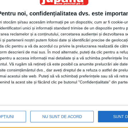
Pentru noi, confidențialitatea dvs. este importa
tri stocăm și/sau accesăm informații pe un dispozitiv, cum ar fi cookie-u
dentificatori unici și informații standard trimise de un dispozitiv pentru p
rea reclamelor și a conținutului, cercetarea audienței și dezvoltarea ser
 și partenerii noștri putem folosi date și identificări precise de geoloca
i da clic pentru a vă da acordul cu privire la prelucrarea realizată de cătr
form descrierii de mai sus. În mod alternativ, puteți da clic pentru a refu
entru a accesa informații mai detaliate și a vă schimba preferințele în
ntul.
Vă rugăm să rețineți că este posibil ca anumite prelucrări ale date
te consimțământul dvs., dar aveți dreptul de a refuza o astfel de prelu
umai acestui site web. Puteți să vă schimbați preferințele sau să vă ret
nind la acest site și făcând clic pe butonul "Confidențialitate" din parte
na este uitată, ignorată şi abandonată”.
şedintele PDL Vasile Ilie a vorbit despre faptul că
OPȚIUNI
NU SUNT DE ACORD
SUNT 
 a fost tăiată de la finanţări în timpul guvernării USL şi
ţul nostru a fost redus la statutul de zonă lipsită de