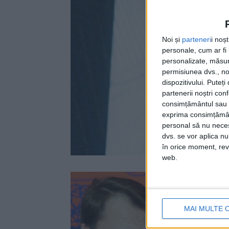
Noi și
parteneri
i noș
personale, cum ar fi i
personalizate, măsura
permisiunea dvs., noi
dispozitivului. Puteț
partenerii noștri con
consimțământul sau p
exprima consimțămâ
personal să nu necesi
dvs. se vor aplica n
în orice moment, reve
web.
„Bucovi
Vicepre
MAI MULTE 
Suceava
că jude