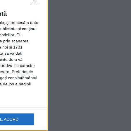
ntă
rile, și procesăm date
ublicitate și conținut
viciilor.
Cu
ție prin scanarea
e noi și 1731
za să vă dați
ainte de a vă
lor dvs. cu caracter
crare. Preferințele
rageți consimțământul
a de jos a paginii
DE ACORD