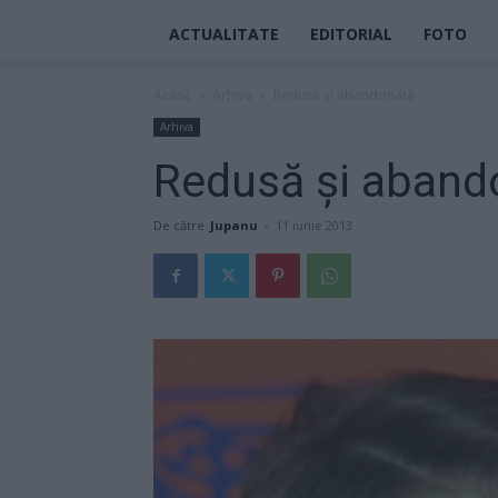
ACTUALITATE
EDITORIAL
FOTO
Acasă
Arhiva
Redusă şi abandonată
Arhiva
Redusă şi aband
De către
Jupanu
-
11 iunie 2013