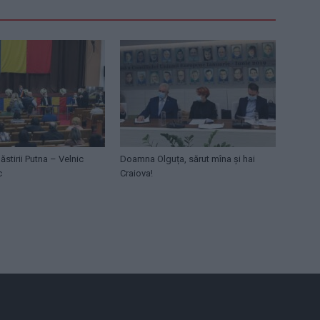
ăstirii Putna – Velnic
Doamna Olguța, sărut mîna și hai
c
Craiova!