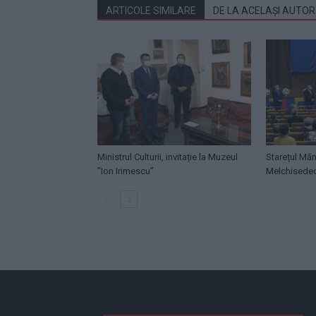
ARTICOLE SIMILARE
DE LA ACELAȘI AUTOR
Ministrul Culturii, invitație la Muzeul
Starețul Măn
”Ion Irimescu”
Melchisede