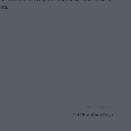
nţă.
Articolul următor
Pet PhotoShop Boys