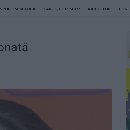
SPORT ȘI MUZICĂ
CARTE, FILM ȘI TV
RADIO TOP
CON
onată