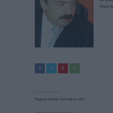
importa
Articolul precedent
Paguba există, vinovaţi nu sînt