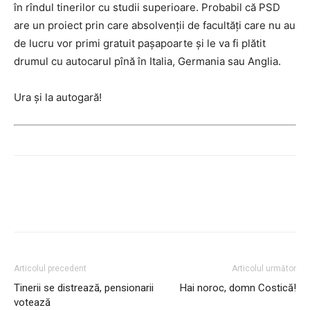
în rîndul tinerilor cu studii superioare. Probabil că PSD
are un proiect prin care absolvenţii de facultăţi care nu au
de lucru vor primi gratuit paşapoarte şi le va fi plătit
drumul cu autocarul pînă în Italia, Germania sau Anglia.
Ura şi la autogară!
Articolul precedent
Articolul următor
Tinerii se distrează, pensionarii
Hai noroc, domn Costică!
votează