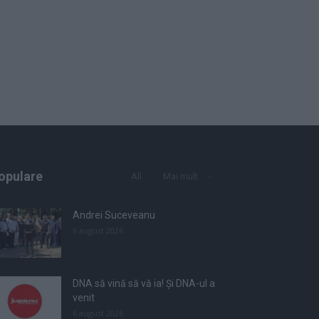
opulare
All
Mai mult
Andrei Suceveanu
6 august 2026
DNA să vină să vă ia! Și DNA-ul a
venit
6 august 2026