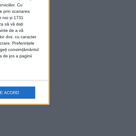
viciilor.
Cu
ție prin scanarea
e noi și 1731
za să vă dați
ainte de a vă
lor dvs. cu caracter
crare. Preferințele
rageți consimțământul
a de jos a paginii
DE ACORD