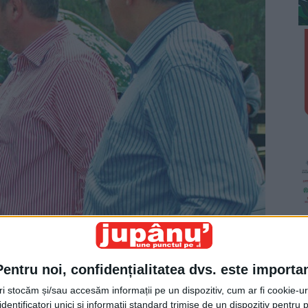
Pentru noi, confidențialitatea dvs. este importa
tri stocăm și/sau accesăm informații pe un dispozitiv, cum ar fi cookie-u
dentificatori unici și informații standard trimise de un dispozitiv pentru p