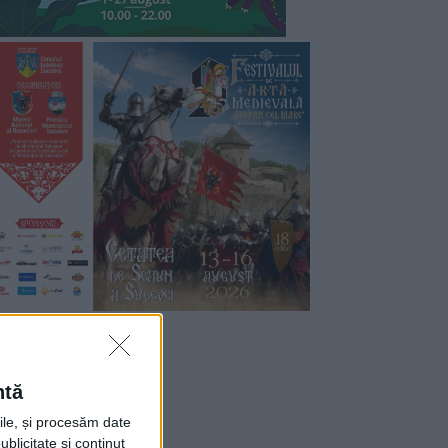
ntă
rile, și procesăm date
ublicitate și conținut