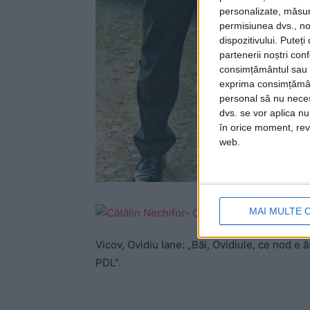
personalizate, măsura
permisiunea dvs., noi
dispozitivului. Puteț
partenerii noștri con
consimțământul sau p
exprima consimțămâ
personal să nu necesi
dvs. se vor aplica n
în orice moment, reve
web.
Preşe
MAI MULTE 
Nechif
Vicov, Ovidiu Iane: „Băi, Ovidiule, ce nod e ă
PDL”.