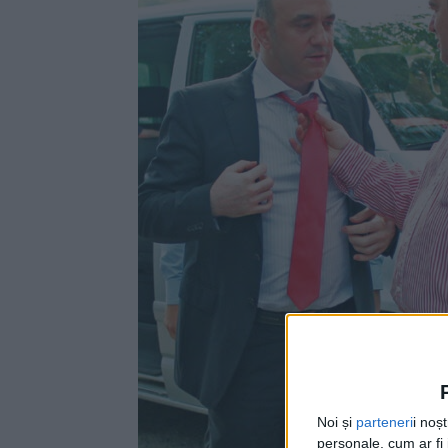
Noi și
parteneri
i noș
personale, cum ar fi i