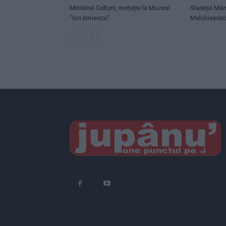
Ministrul Culturii, invitație la Muzeul
Starețul Măn
”Ion Irimescu”
Melchisede