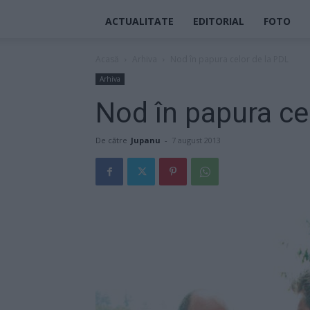
ACTUALITATE
EDITORIAL
FOTO
Acasă
Arhiva
Nod în papura celor de la PDL
Arhiva
Nod în papura ce
De către
Jupanu
-
7 august 2013