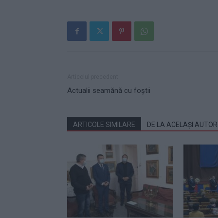
Articolul precedent
Actualii seamănă cu foştii
ARTICOLE SIMILARE
DE LA ACELAȘI AUTOR