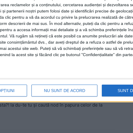
rea reclamelor și a conținutului, cercetarea audienței și dezvoltarea ser
 și partenerii noștri putem folosi date și identificări precise de geoloca
i da clic pentru a vă da acordul cu privire la prelucrarea realizată de cătr
form descrierii de mai sus. În mod alternativ, puteți da clic pentru a refu
entru a accesa informații mai detaliate și a vă schimba preferințele în
ntul.
Vă rugăm să rețineți că este posibil ca anumite prelucrări ale date
te consimțământul dvs., dar aveți dreptul de a refuza o astfel de prelu
umai acestui site web. Puteți să vă schimbați preferințele sau să vă ret
nind la acest site și făcând clic pe butonul "Confidențialitate" din parte
dintele PSD al Consiliului Judeţean Suceava, Cătălin
OPȚIUNI
NU SUNT DE ACORD
SUNT 
or, îi dă lecţii de vestimentaţie deputatului PSD de
sta?! Ia du-te tu şi caută nod în papura celor de la