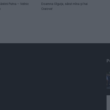
ăstirii Putna – Velnic
Doamna Olguța, sărut mîna și hai
c
Craiova!
P