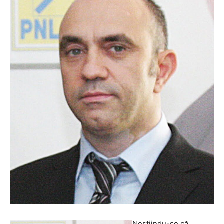
Neştiindu-se că