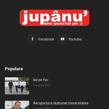
Facebook
Youtube
All
Recomandate
Tot timpul populare
Populare
Mai mult
Iaz pe foc
5 august 2026
Aeroportul a răzbunat Universitatea
5 august 2026