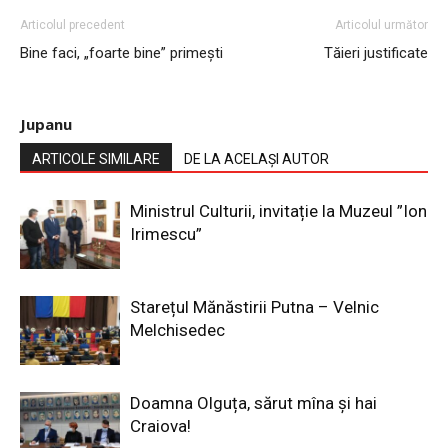
Articolul precedent
Articolul următor
Bine faci, „foarte bine” primeşti
Tăieri justificate
Jupanu
ARTICOLE SIMILARE
DE LA ACELAȘI AUTOR
Ministrul Culturii, invitație la Muzeul ”Ion
Irimescu”
Starețul Mănăstirii Putna – Velnic
Melchisedec
Doamna Olguța, sărut mîna și hai
Craiova!