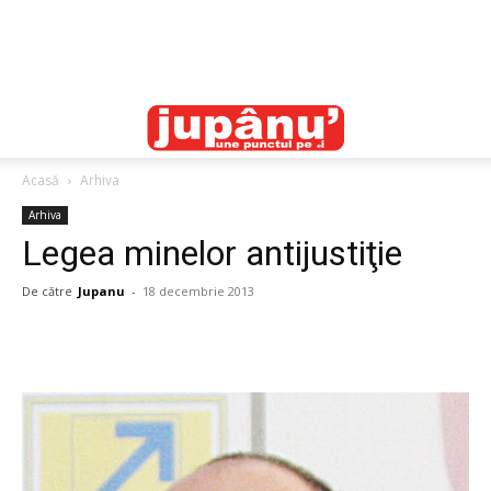
Acasă
Arhiva
Arhiva
Legea minelor antijustiţie
De către
Jupanu
-
18 decembrie 2013