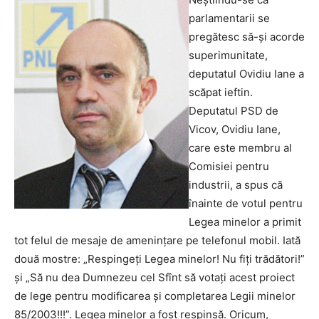
parlamentarii se
pregătesc să-şi acorde
superimunitate,
deputatul Ovidiu Iane a
scăpat ieftin.
Deputatul PSD de
Vicov, Ovidiu Iane,
care este membru al
Comisiei pentru
industrii, a spus că
înainte de votul pentru
Legea minelor a primit
tot felul de mesaje de ameninţare pe telefonul mobil.
Iată
două mostre: „Respingeţi Legea minelor! Nu fiţi trădători!”
şi „Să nu dea Dumnezeu cel Sfînt să votaţi acest proiect
de lege pentru modificarea şi completarea Legii minelor
85/2003!!!”. Legea minelor a fost respinsă. Oricum,