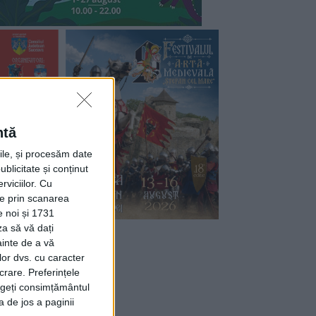
ntă
rile, și procesăm date
ublicitate și conținut
viciilor.
Cu
ție prin scanarea
e noi și 1731
za să vă dați
ainte de a vă
lor dvs. cu caracter
crare. Preferințele
rageți consimțământul
a de jos a paginii