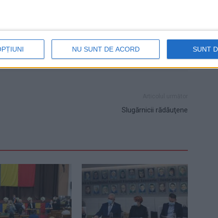
OPȚIUNI
NU SUNT DE ACORD
SUNT 
Articolul următor
Slugărnicii rădăuţene