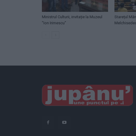
Ministrul Culturii, invitație la Muzeul
Starețul Măn
”Ion Irimescu”
Melchisede