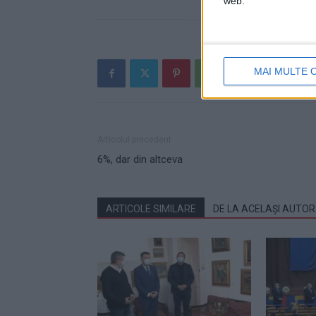
web.
MAI MULTE 
Articolul precedent
6%, dar din altceva
ARTICOLE SIMILARE
DE LA ACELAȘI AUTOR