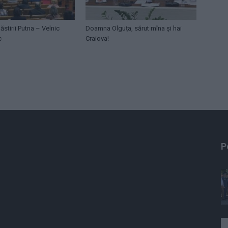
ăstirii Putna – Velnic
Doamna Olguța, sărut mîna și hai
c
Craiova!
P