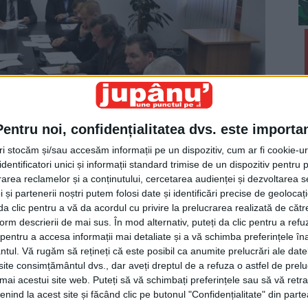
Pentru noi, confidențialitatea dvs. este importa
tri stocăm și/sau accesăm informații pe un dispozitiv, cum ar fi cookie-u
dentificatori unici și informații standard trimise de un dispozitiv pentru p
rea reclamelor și a conținutului, cercetarea audienței și dezvoltarea ser
 și partenerii noștri putem folosi date și identificări precise de geoloca
i da clic pentru a vă da acordul cu privire la prelucrarea realizată de cătr
La finele săptămînii trecute, sub coordonarea
form descrierii de mai sus. În mod alternativ, puteți da clic pentru a refu
prefectului Florin Sinescu, a avut loc la Palatul
entru a accesa informații mai detaliate și a vă schimba preferințele în
ntul.
Vă rugăm să rețineți că este posibil ca anumite prelucrări ale date
at gravele probleme cu care se confruntă societatea de
te consimțământul dvs., dar aveți dreptul de a refuza o astfel de prelu
egi, eu spun că nu mai trebuie să înfiinţăm nici o
umai acestui site web. Puteți să vă schimbați preferințele sau să vă ret
 în stare să nu rezolvăm problema TPL şi singuri”.
nind la acest site și făcând clic pe butonul "Confidențialitate" din parte