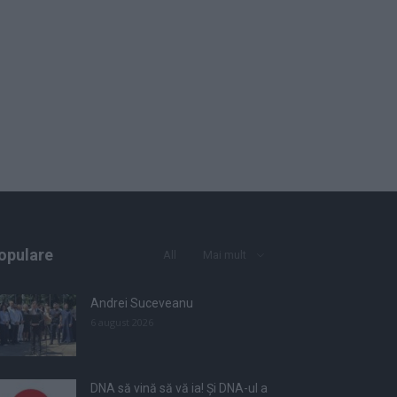
opulare
All
Mai mult
Andrei Suceveanu
6 august 2026
DNA să vină să vă ia! Și DNA-ul a