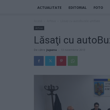
ACTUALITATE
EDITORIAL
FOTO
Acasă
Arhiva
Lăsaţi cu autoBuzele umflate
Arhiva
Lăsaţi cu autoBu
De către
Jupanu
-
13 noiembrie 2013