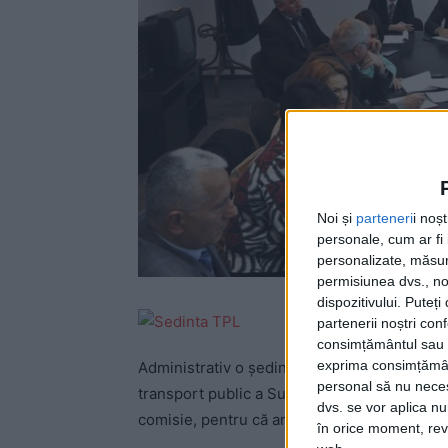
Noi și
parteneri
i noș
personale, cum ar fi i
personalizate, măsura
permisiunea dvs., noi
dispozitivului. Puteț
partenerii noștri con
consimțământul sau p
exprima consimțămâ
Administrativ o şedinţă în care s-au discut
personal să nu necesi
transport public a Sucevei, TPL: „Stimaţi col
dvs. se vor aplica n
comisie, pentru că am convingerea că sîntem
în orice moment, reve