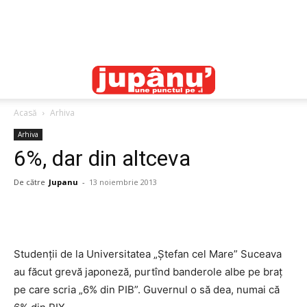
Acasă
Arhiva
Arhiva
6%, dar din altceva
De către
Jupanu
-
13 noiembrie 2013
Studenţii de la Universitatea „Ştefan cel Mare” Suceava
au făcut grevă japoneză, purtînd banderole albe pe braţ
pe care scria „6% din PIB”. Guvernul o să dea, numai că