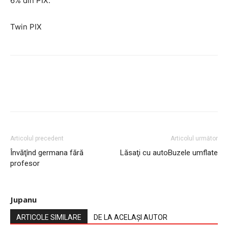
6% din PIX.
Twin PIX
Articolul precedent
Articolul următor
Învăţînd germana fără
Lăsaţi cu autoBuzele umflate
profesor
Jupanu
ARTICOLE SIMILARE
DE LA ACELAȘI AUTOR