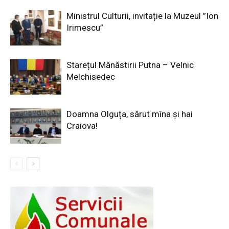
Ministrul Culturii, invitație la Muzeul ”Ion
Irimescu”
Starețul Mănăstirii Putna – Velnic
Melchisedec
Doamna Olguța, sărut mîna și hai
Craiova!