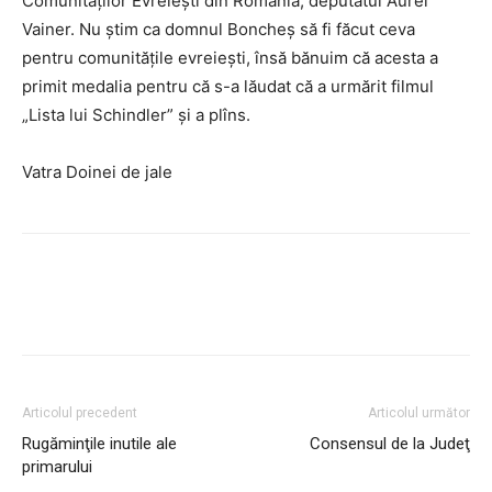
Comunităţilor Evreieşti din România, deputatul Aurel
Vainer. Nu ştim ca domnul Boncheş să fi făcut ceva
pentru comunităţile evreieşti, însă bănuim că acesta a
primit medalia pentru că s-a lăudat că a urmărit filmul
„Lista lui Schindler” şi a plîns.
Vatra Doinei de jale
Articolul precedent
Articolul următor
Rugăminţile inutile ale
Consensul de la Judeţ
primarului