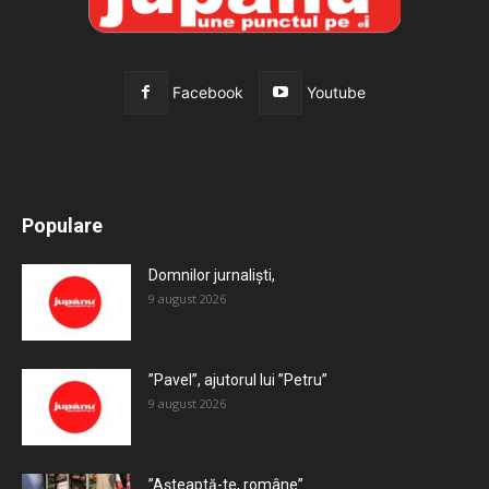
Facebook
Youtube
All
Recomandate
Tot timpul populare
Populare
Mai mult
Domnilor jurnaliști,
9 august 2026
”Pavel”, ajutorul lui ”Petru”
9 august 2026
”Așteaptă-te, române”