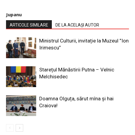
Jupanu
ARTICOLE SIMILARE
DE LA ACELAȘI AUTOR
Ministrul Culturii, invitație la Muzeul ”Ion
Irimescu”
Starețul Mănăstirii Putna – Velnic
Melchisedec
Doamna Olguța, sărut mîna și hai
Craiova!