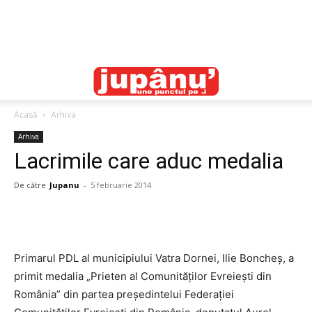
Acasă
Arhiva
Arhiva
Lacrimile care aduc medalia
De către
Jupanu
-
5 februarie 2014
Primarul PDL al municipiului Vatra Dornei, Ilie Boncheş, a
primit medalia „Prieten al Comunităţilor Evreieşti din
România” din partea preşedintelui Federaţiei