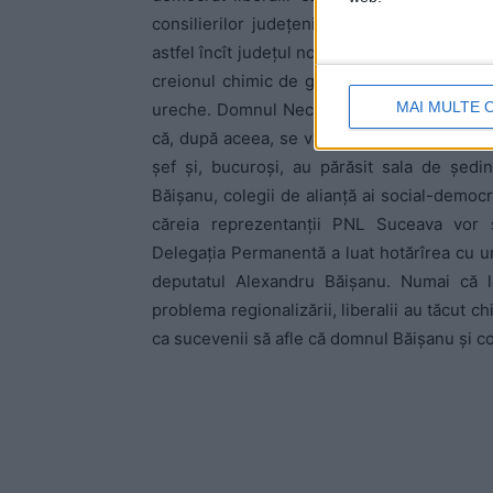
consilierilor judeţeni.
Este vorba despre un
astfel încît judeţul nostru să nu ajungă în r
creionul chimic de gestionar de gostat pe 
MAI MULTE 
ureche. Domnul Nechifor le-a propus democra
că, după aceea, se va bate pentru Suceava
şef şi, bucuroşi, au părăsit sala de şedin
Băişanu, colegii de alianţă ai social-democr
căreia reprezentanţii PNL Suceava vor su
Delegaţia Permanentă a luat hotărîrea cu u
deputatul Alexandru Băişanu. Numai că la
problema regionalizării, liberalii au tăcut ch
ca sucevenii să afle că domnul Băişanu şi col