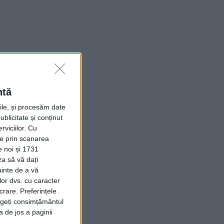
ntă
rile, și procesăm date
ublicitate și conținut
viciilor.
Cu
ție prin scanarea
e noi și 1731
za să vă dați
ainte de a vă
lor dvs. cu caracter
crare. Preferințele
rageți consimțământul
a de jos a paginii