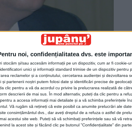
Pentru noi, confidențialitatea dvs. este importa
tri stocăm și/sau accesăm informații pe un dispozitiv, cum ar fi cookie-u
dentificatori unici și informații standard trimise de un dispozitiv pentru p
rea reclamelor și a conținutului, cercetarea audienței și dezvoltarea ser
 și partenerii noștri putem folosi date și identificări precise de geoloca
i da clic pentru a vă da acordul cu privire la prelucrarea realizată de cătr
form descrierii de mai sus. În mod alternativ, puteți da clic pentru a refu
entru a accesa informații mai detaliate și a vă schimba preferințele în
ntul.
Vă rugăm să rețineți că este posibil ca anumite prelucrări ale date
alii lui Alexandru Băişanu una spun în Delegaţia
te consimțământul dvs., dar aveți dreptul de a refuza o astfel de prelu
nentă şi alta tac în şedinţa Consiliului Judeţean.
umai acestui site web. Puteți să vă schimbați preferințele sau să vă ret
iului Judeţean Suceava, Cătălin Nechifor, i-a fentat pe
nind la acest site și făcând clic pe butonul "Confidențialitate" din parte
nţă cu un apel sub braţ, pentru a cere votul tuturor