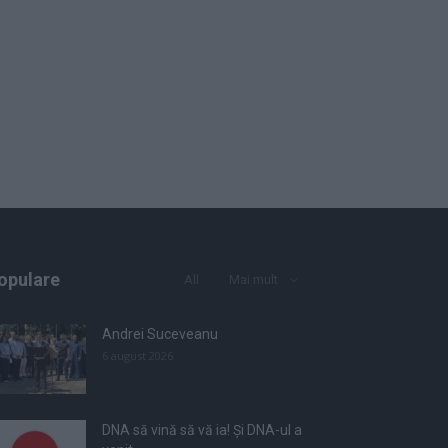
opulare
All
Mai mult
Andrei Suceveanu
6 august 2026
DNA să vină să vă ia! Și DNA-ul a