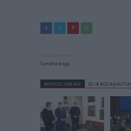
Articolul precedent
Cumătră dragă,
ARTICOLE SIMILARE
DE LA ACELAȘI AUTOR