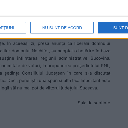
 apel prin care cereau înfiinţarea regiunii Bucovina,
egiunea cu şase judeţe şi cu capitala la Iaşi desenată cu
care vicepremierul PSD, Liviu Dragnea, îl poartă după
OPȚIUNI
NU SUNT DE ACORD
SUNT 
t-liberalilor să scrie cu toţii un alt apel şi a promis
. Pedeliştii au muşcat momeala aruncată de pesedistul
ţe. În aceeaşi zi, presa anunţa că liberalii domnului
aţilor domnului Nechifor, au adoptat o hotărîre în baza
sţine înfiinţarea regiunii administrative Bucovina.
nanimitate de voturi, la propunerea preşedintelui PNL,
 şedinţa Consiliului Judeţean în care s-a discutat
itic. Deci, peneliştii una spun şi alta tac. Important este
egii săi nu mai pot de viitorul judeţului Suceava.
Sala de sentinţe