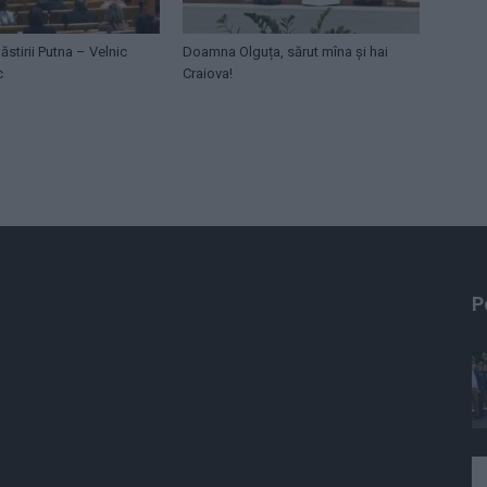
ăstirii Putna – Velnic
Doamna Olguța, sărut mîna și hai
c
Craiova!
P