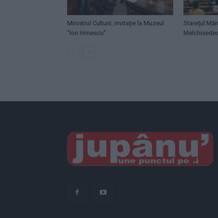
Ministrul Culturii, invitație la Muzeul
Starețul Măn
”Ion Irimescu”
Melchisede