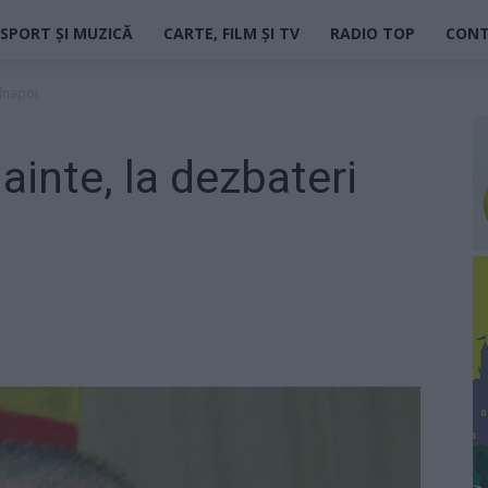
SPORT ȘI MUZICĂ
CARTE, FILM ȘI TV
RADIO TOP
CON
 înapoi
inte, la dezbateri