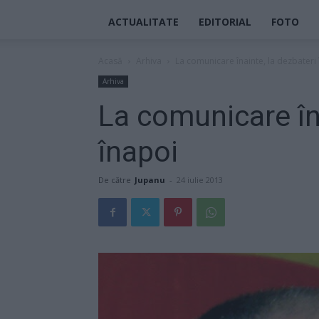
ACTUALITATE
EDITORIAL
FOTO
Acasă
Arhiva
La comunicare înainte, la dezbateri
Arhiva
La comunicare îna
înapoi
De către
Jupanu
-
24 iulie 2013