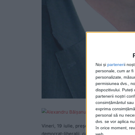
Noi și
parteneri
i noș
personale, cum ar fi i
personalizate, măsura
permisiunea dvs., noi
dispozitivului. Puteț
partenerii noștri con
consimțământul sau p
exprima consimțămâ
Liber
personal să nu necesi
Perma
dvs. se vor aplica n
Vineri, 19 iulie, preşedintele PSD al Consil
în orice moment, reve
democrat-liberalii care veniseră la şedi
web.