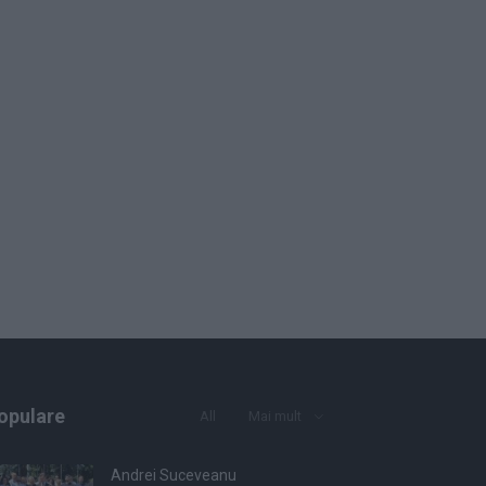
opulare
All
Mai mult
Andrei Suceveanu