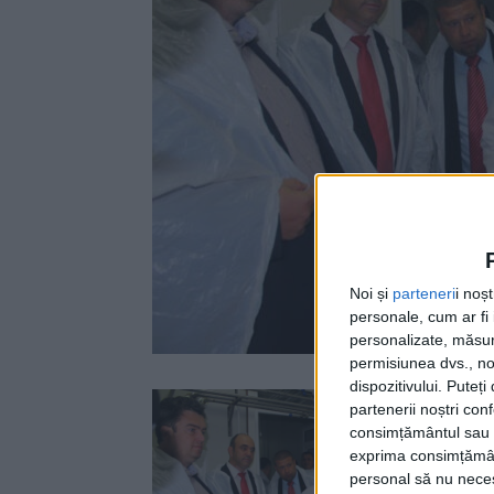
Noi și
parteneri
i noș
personale, cum ar fi i
personalizate, măsura
permisiunea dvs., noi
dispozitivului. Puteț
partenerii noștri con
consimțământul sau p
exprima consimțămâ
personal să nu necesi