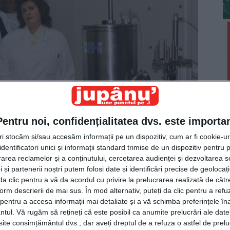
Pentru noi, confidențialitatea dvs. este importa
tri stocăm și/sau accesăm informații pe un dispozitiv, cum ar fi cookie-u
dentificatori unici și informații standard trimise de un dispozitiv pentru p
rea reclamelor și a conținutului, cercetarea audienței și dezvoltarea ser
 și partenerii noștri putem folosi date și identificări precise de geoloca
i da clic pentru a vă da acordul cu privire la prelucrarea realizată de cătr
Preşedintele PSD al Consiliului Judeţean Suceava,
form descrierii de mai sus. În mod alternativ, puteți da clic pentru a refu
Cătălin Nechifor, şi deputatul PSD din Colegiul
entru a accesa informații mai detaliate și a vă schimba preferințele în
Vicov, Ovidiu Iane, la fabrica de produse lactate a
ntul.
Vă rugăm să rețineți că este posibil ca anumite prelucrări ale date
te consimțământul dvs., dar aveți dreptul de a refuza o astfel de prelu
Şcolii Bivolărie: „Ovidiule, eu chiar nu l-am înţeles