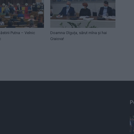
ăstirii Putna – Velnic
Doamna Olguța, sărut mîna și hai
c
Craiova!
P