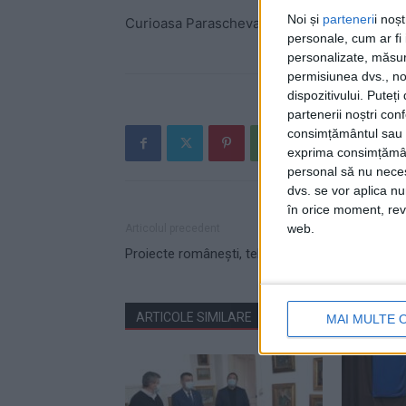
Noi și
parteneri
i noș
Curioasa Parascheva
personale, cum ar fi i
personalizate, măsura
permisiunea dvs., noi
dispozitivului. Puteț
partenerii noștri con
consimțământul sau p
exprima consimțămâ
personal să nu necesi
dvs. se vor aplica n
în orice moment, reve
web.
Articolul precedent
Proiecte românești, tehnologie elvețiană
ARTICOLE SIMILARE
DE LA ACELAȘI AUTOR
MAI MULTE 