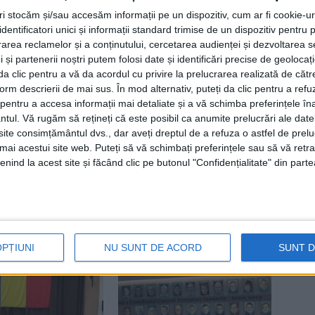
tri stocăm și/sau accesăm informații pe un dispozitiv, cum ar fi cookie-u
dentificatori unici și informații standard trimise de un dispozitiv pentru p
rea reclamelor și a conținutului, cercetarea audienței și dezvoltarea ser
 și partenerii noștri putem folosi date și identificări precise de geoloca
i da clic pentru a vă da acordul cu privire la prelucrarea realizată de cătr
form descrierii de mai sus. În mod alternativ, puteți da clic pentru a refu
entru a accesa informații mai detaliate și a vă schimba preferințele în
ntul.
Vă rugăm să rețineți că este posibil ca anumite prelucrări ale date
te consimțământul dvs., dar aveți dreptul de a refuza o astfel de prelu
umai acestui site web. Puteți să vă schimbați preferințele sau să vă ret
nind la acest site și făcând clic pe butonul "Confidențialitate" din parte
Articolul următor
Deputatul PNL de Rădăuți – Dumitru Mihalescul
OPȚIUNI
NU SUNT DE ACORD
SUNT 