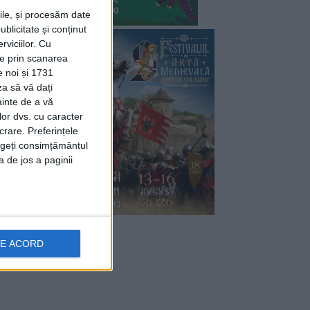
rile, și procesăm date
ublicitate și conținut
viciilor.
Cu
ție prin scanarea
e noi și 1731
za să vă dați
ainte de a vă
lor dvs. cu caracter
crare. Preferințele
rageți consimțământul
a de jos a paginii
DE ACORD