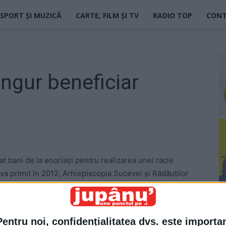
SPORT ȘI MUZICĂ
CARTE, FILM ȘI TV
RADIO TOP
CON
ingur beneficiar
t bani de la enoriași pentru realizarea unei racle
a primit în 2012, Arhiepiscopia Sucevei și Rădăuților
cine fac donații.
 care i se cuvin? Și mai ales cu un escroc.
Pentru noi, confidențialitatea dvs. este importa