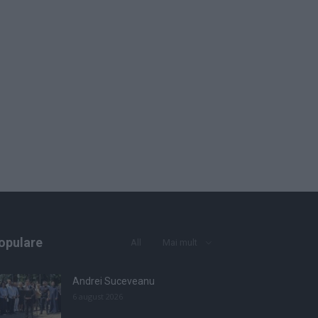
opulare
All
Mai mult
Andrei Suceveanu
6 august 2026