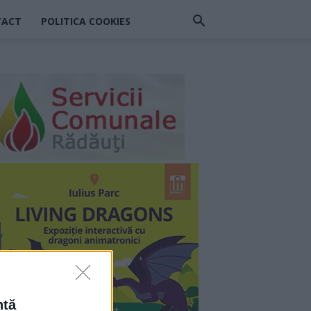
TACT
POLITICA COOKIES
ntă