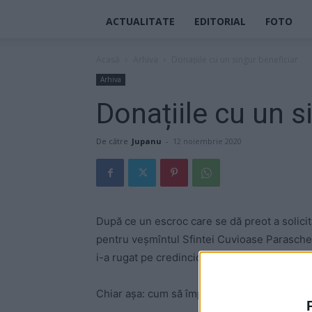
ACTUALITATE
EDITORIAL
FOTO
Acasă
Arhiva
Donațiile cu un singur beneficiar
Arhiva
Donațiile cu un s
De către
Jupanu
-
12 noiembrie 2020
După ce un escroc care se dă preot a solicita
pentru veșmîntul Sfintei Cuvioase Paraschev
i-a rugat pe credincioși să aibă grijă pentru 
Chiar așa: cum să împartă Biserica donațiile