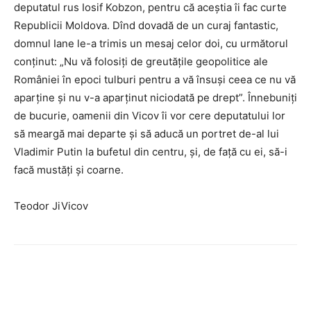
deputatul rus Iosif Kobzon, pentru că aceştia îi fac curte
Republicii Moldova. Dînd dovadă de un curaj fantastic,
domnul Iane le-a trimis un mesaj celor doi, cu următorul
conţinut: „Nu vă folosiţi de greutăţile geopolitice ale
României în epoci tulburi pentru a vă însuşi ceea ce nu vă
aparţine şi nu v-a aparţinut niciodată pe drept”. Înnebuniţi
de bucurie, oamenii din Vicov îi vor cere deputatului lor
să meargă mai departe şi să aducă un portret de-al lui
Vladimir Putin la bufetul din centru, şi, de faţă cu ei, să-i
facă mustăţi şi coarne.
Teodor JiVicov