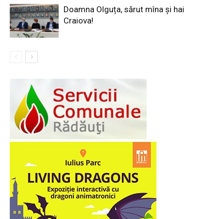
Doamna Olguța, sărut mîna și hai
Craiova!