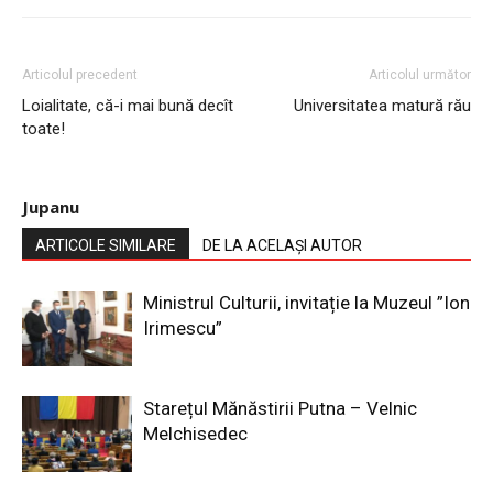
Articolul precedent
Articolul următor
Loialitate, că-i mai bună decît
Universitatea matură rău
toate!
Jupanu
ARTICOLE SIMILARE
DE LA ACELAȘI AUTOR
Ministrul Culturii, invitație la Muzeul ”Ion
Irimescu”
Starețul Mănăstirii Putna – Velnic
Melchisedec