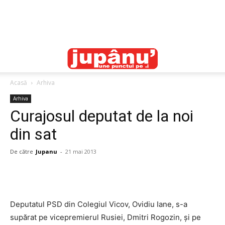
Acasă
Arhiva
Arhiva
Curajosul deputat de la noi
din sat
De către
Jupanu
-
21 mai 2013
Deputatul PSD din Colegiul Vicov, Ovidiu Iane, s-a
supărat pe vicepremierul Rusiei, Dmitri Rogozin, şi pe