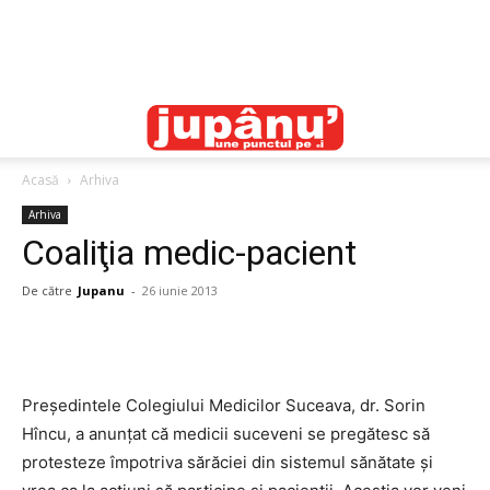
Acasă
Arhiva
Arhiva
Coaliţia medic-pacient
De către
Jupanu
-
26 iunie 2013
Preşedintele Colegiului Medicilor Suceava, dr. Sorin
Hîncu, a anunţat că medicii suceveni se pregătesc să
protesteze împotriva sărăciei din sistemul sănătate şi