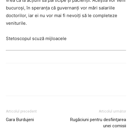
vrea ca la acţiuni să participe şi pacienţii. Aceştia vor veni
bucuroşi, în speranţa că guvernanţi vor mări salariile
doctorilor, iar ei nu vor mai fi nevoiţi să le completeze
veniturile.
Stetoscopul scuză mijloacele
Articolul precedent
Articolul următor
Gara Burdujeni
Rugăciuni pentru desfiinţarea
unei comisii