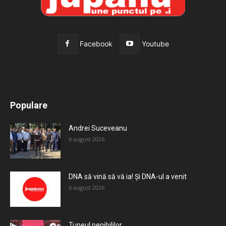
Facebook
Youtube
All
Recomandate
Tot timpul populare
Populare
Mai mult
Andrei Suceveanu
6 august 2026
DNA să vină să vă ia! Și DNA-ul a venit
6 august 2026
Tupeul penibililor