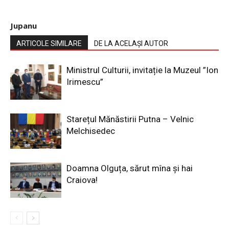
Jupanu
ARTICOLE SIMILARE
DE LA ACELAȘI AUTOR
Ministrul Culturii, invitație la Muzeul ”Ion
Irimescu”
Starețul Mănăstirii Putna – Velnic
Melchisedec
Doamna Olguța, sărut mîna și hai
Craiova!