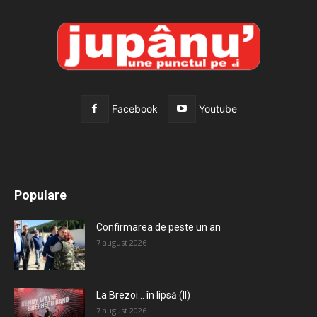
Facebook
Youtube
All
Recomandate
Tot timpul populare
Populare
Mai mult
Confirmarea de peste un an
7 august 2026
La Brezoi… în lipsă (II)
7 august 2026