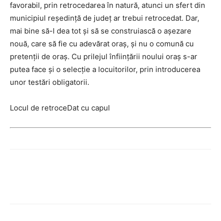
favorabil, prin retrocedarea în natură, atunci un sfert din
municipiul reşedinţă de judeţ ar trebui retrocedat. Dar,
mai bine să-l dea tot şi să se construiască o aşezare
nouă, care să fie cu adevărat oraş, şi nu o comună cu
pretenţii de oraş. Cu prilejul înfiinţării noului oraş s-ar
putea face şi o selecţie a locuitorilor, prin introducerea
unor testări obligatorii.
Locul de retroceDat cu capul