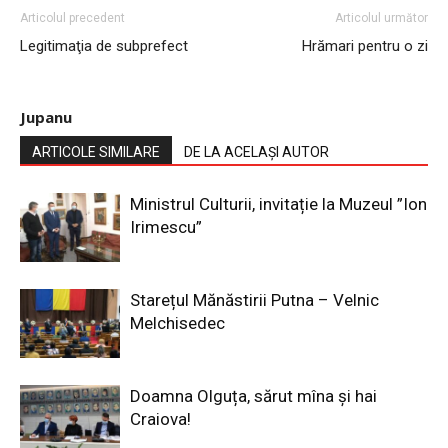
Articolul precedent
Articolul următor
Legitimaţia de subprefect
Hrămari pentru o zi
Jupanu
ARTICOLE SIMILARE
DE LA ACELAȘI AUTOR
Ministrul Culturii, invitație la Muzeul ”Ion
Irimescu”
Starețul Mănăstirii Putna – Velnic
Melchisedec
Doamna Olguța, sărut mîna și hai
Craiova!