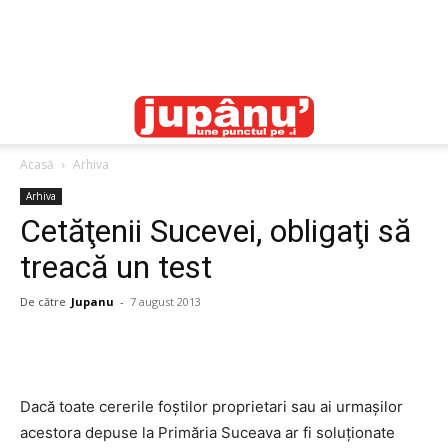
Acasă
Arhiva
Arhiva
Cetăţenii Sucevei, obligaţi să
treacă un test
De către
Jupanu
-
7 august 2013
Dacă toate cererile foştilor proprietari sau ai urmaşilor
acestora depuse la Primăria Suceava ar fi soluţionate