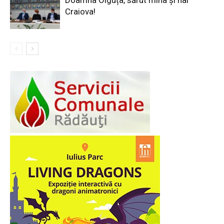
Doamna Olguța, sărut mîna și hai
Craiova!