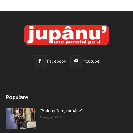
Facebook
Youtube
All
Recomandate
Tot timpul populare
Populare
Mai mult
”Așteaptă-te, române”
9 august 2026