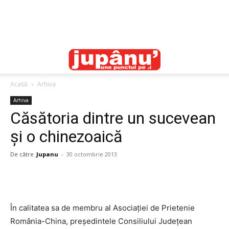
Acasă
Arhiva
Arhiva
Căsătoria dintre un sucevean
şi o chinezoaică
De către
Jupanu
-
30 octombrie 2013
În calitatea sa de membru al Asociaţiei de Prietenie
România-China, preşedintele Consiliului Judeţean