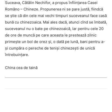
Suceava, Cătălin Nechifor, a propus înfiinţarea Casei
Româno – Chineze. Propunerea ni se pare justă, fiindcă
se ştie că din cele mai vechi timpuri suceveanul face casă
bună cu chinezoaica. Mai ales dacă, atunci cînd se îmbată,
suceveanul nu o bate pe chinezoaică, iar pentru cele 20
de ore de muncă pe care aceasta le prestează zilnic
primeşte un bol de orez şi, o dată pe lună, bani pentru a-
şi cumpăra o pereche de tenişi chinezeşti de unică
întrebuinţare.
China cea de taină