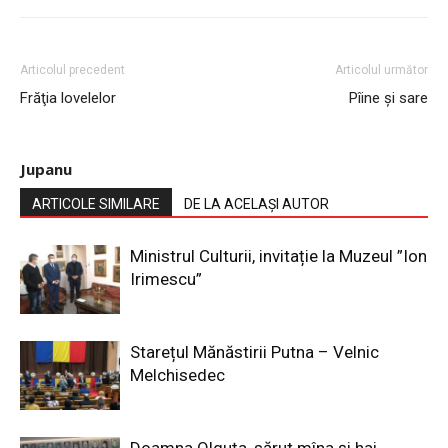
Articolul precedent
Articolul următor
Frăţia lovelelor
Pîine şi sare
Jupanu
ARTICOLE SIMILARE
DE LA ACELAȘI AUTOR
Ministrul Culturii, invitație la Muzeul ”Ion
Irimescu”
Starețul Mănăstirii Putna – Velnic
Melchisedec