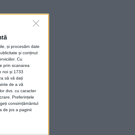
ntă
rile, și procesăm date
ublicitate și conținut
viciilor.
Cu
ție prin scanarea
e noi și 1733
za să vă dați
ainte de a vă
lor dvs. cu caracter
crare. Preferințele
rageți consimțământul
a de jos a paginii