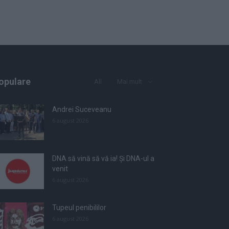
opulare
All
Mai mult
Andrei Suceveanu
6 august 2026
DNA să vină să vă ia! Și DNA-ul a
venit
6 august 2026
Tupeul penibililor
6 august 2026