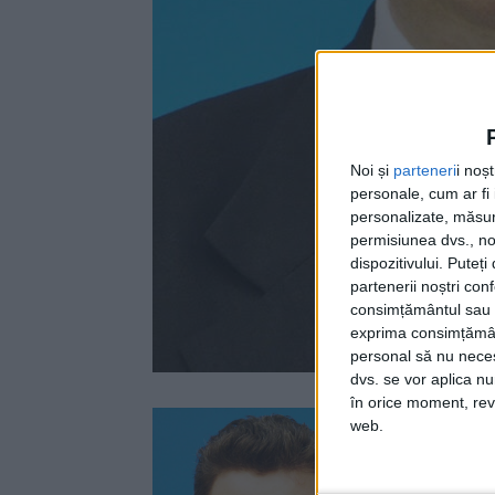
Noi și
parteneri
i noș
personale, cum ar fi i
personalizate, măsura
permisiunea dvs., noi
dispozitivului. Puteț
partenerii noștri con
consimțământul sau p
exprima consimțămâ
personal să nu necesi
dvs. se vor aplica n
în orice moment, reve
Preşedin
web.
pe lide
Pojorîta