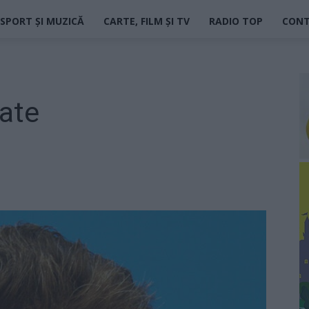
SPORT ȘI MUZICĂ
CARTE, FILM ȘI TV
RADIO TOP
CON
ate