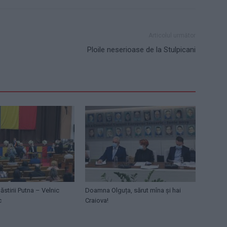
Articolul următor
Ploile neserioase de la Stulpicani
ăstirii Putna – Velnic
Doamna Olguța, sărut mîna și hai
c
Craiova!