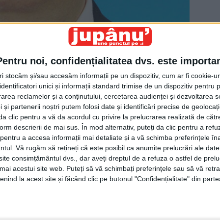
Pentru noi, confidențialitatea dvs. este importa
tri stocăm și/sau accesăm informații pe un dispozitiv, cum ar fi cookie-u
dentificatori unici și informații standard trimise de un dispozitiv pentru p
rea reclamelor și a conținutului, cercetarea audienței și dezvoltarea ser
 și partenerii noștri putem folosi date și identificări precise de geoloca
i da clic pentru a vă da acordul cu privire la prelucrarea realizată de cătr
form descrierii de mai sus. În mod alternativ, puteți da clic pentru a refu
entru a accesa informații mai detaliate și a vă schimba preferințele în
ntul.
Vă rugăm să rețineți că este posibil ca anumite prelucrări ale date
te consimțământul dvs., dar aveți dreptul de a refuza o astfel de prelu
umai acestui site web. Puteți să vă schimbați preferințele sau să vă ret
nind la acest site și făcând clic pe butonul "Confidențialitate" din parte
tele PSD Suceava, Cătălin Nechifor, l-ar putea înfuria
rul PSD, credinciosul Victor Ponta. Terenul de la
 a fost curăţat de bombele rămase din cel de-al II-lea