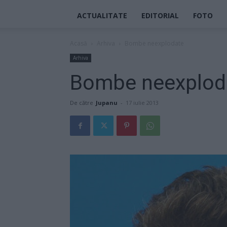
ACTUALITATE
EDITORIAL
FOTO
Acasă
Arhiva
Bombe neexplodate
Arhiva
Bombe neexplod
De către
Jupanu
-
17 iulie 2013