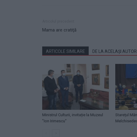
Articolul precedent
Mama are cratiţă
ARTICOLE SIMILARE
DE LA ACELAȘI AUTOR
Ministrul Culturii, invitație la Muzeul
Starețul Măn
”Ion Irimescu”
Melchisede