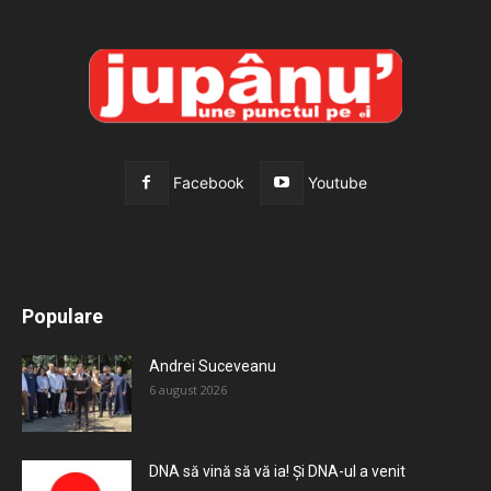
Facebook
Youtube
All
Recomandate
Tot timpul populare
Populare
Mai mult
Andrei Suceveanu
6 august 2026
DNA să vină să vă ia! Și DNA-ul a venit