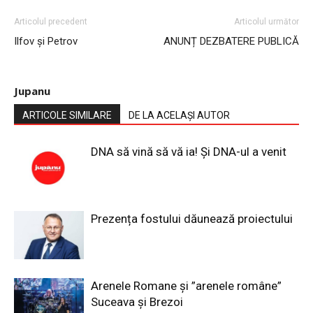
Articolul precedent
Articolul următor
Ilfov și Petrov
ANUNȚ DEZBATERE PUBLICĂ
Jupanu
ARTICOLE SIMILARE
DE LA ACELAȘI AUTOR
DNA să vină să vă ia! Și DNA-ul a venit
Prezența fostului dăunează proiectului
Arenele Romane și ”arenele române”
Suceava și Brezoi