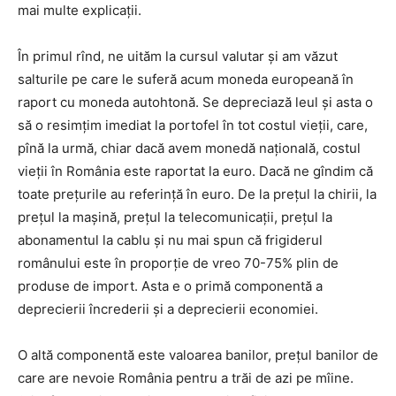
mai multe explicații.
În primul rînd, ne uităm la cursul valutar și am văzut
salturile pe care le suferă acum moneda europeană în
raport cu moneda autohtonă. Se depreciază leul și asta o
să o resimțim imediat la portofel în tot costul vieții, care,
pînă la urmă, chiar dacă avem monedă națională, costul
vieții în România este raportat la euro. Dacă ne gîndim că
toate prețurile au referință în euro. De la prețul la chirii, la
prețul la mașină, prețul la telecomunicații, prețul la
abonamentul la cablu și nu mai spun că frigiderul
românului este în proporție de vreo 70-75% plin de
produse de import. Asta e o primă componentă a
deprecierii încrederii și a deprecierii economiei.
O altă componentă este valoarea banilor, prețul banilor de
care are nevoie România pentru a trăi de azi pe mîine.