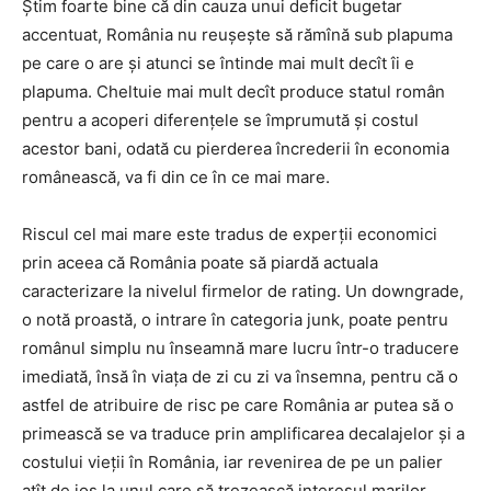
Știm foarte bine că din cauza unui deficit bugetar
accentuat, România nu reușește să rămînă sub plapuma
pe care o are și atunci se întinde mai mult decît îi e
plapuma. Cheltuie mai mult decît produce statul român
pentru a acoperi diferențele se împrumută și costul
acestor bani, odată cu pierderea încrederii în economia
românească, va fi din ce în ce mai mare.
Riscul cel mai mare este tradus de experții economici
prin aceea că România poate să piardă actuala
caracterizare la nivelul firmelor de rating. Un downgrade,
o notă proastă, o intrare în categoria junk, poate pentru
românul simplu nu înseamnă mare lucru într-o traducere
imediată, însă în viața de zi cu zi va însemna, pentru că o
astfel de atribuire de risc pe care România ar putea să o
primească se va traduce prin amplificarea decalajelor și a
costului vieții în România, iar revenirea de pe un palier
atît de jos la unul care să trezească interesul marilor