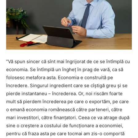
”
Vă spun sincer că sînt mai îngrijorat de ce se întîmplă cu
economia. Se întîmplă un îngheț în prag de vară, ca să
folosesc metafora asta. Economia e construită pe
încredere. Singurul ingredient care se cîștigă greu și se
pierde instantaneu – încrederea. Or, noi riscăm foarte
mult să pierdem încrederea pe care o exportăm, pe care
o emană economia românească către parteneri, către
mari investitori, către finanțatori. Ceea ce va atrage după
sine o creștere a costului de funcționare a economiei,
pentru că fraza asta pe care tocmai am zis-o comportă