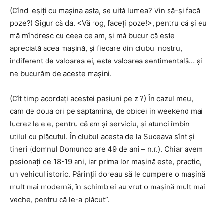
(Cînd ieșiți cu mașina asta, se uită lumea? Vin să-și facă
poze?) Sigur că da. <Vă rog, faceți poze!>, pentru că și eu
mă mîndresc cu ceea ce am, și mă bucur că este
apreciată acea mașină, și fiecare din clubul nostru,
indiferent de valoarea ei, este valoarea sentimentală… și
ne bucurăm de aceste mașini.
(Cît timp acordați acestei pasiuni pe zi?) În cazul meu,
cam de două ori pe săptămînă, de obicei în weekend mai
lucrez la ele, pentru că am și serviciu, și atunci îmbin
utilul cu plăcutul. În clubul acesta de la Suceava sînt și
tineri (domnul Domunco are 49 de ani – n.r.). Chiar avem
pasionați de 18-19 ani, iar prima lor mașină este, practic,
un vehicul istoric. Părinții doreau să le cumpere o mașină
mult mai modernă, în schimb ei au vrut o mașină mult mai
veche, pentru că le-a plăcut”.