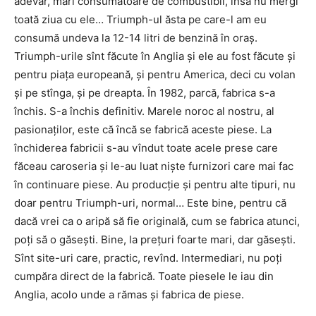
adevăr, mari consumatoare de combustibil, însă nu mergi
toată ziua cu ele… Triumph-ul ăsta pe care-l am eu
consumă undeva la 12-14 litri de benzină în oraș.
Triumph-urile sînt făcute în Anglia și ele au fost făcute și
pentru piața europeană, și pentru America, deci cu volan
și pe stînga, și pe dreapta. În 1982, parcă, fabrica s-a
închis. S-a închis definitiv. Marele noroc al nostru, al
pasionaților, este că încă se fabrică aceste piese. La
închiderea fabricii s-au vîndut toate acele prese care
făceau caroseria și le-au luat niște furnizori care mai fac
în continuare piese. Au producție și pentru alte tipuri, nu
doar pentru Triumph-uri, normal… Este bine, pentru că
dacă vrei ca o aripă să fie originală, cum se fabrica atunci,
poți să o găsești. Bine, la prețuri foarte mari, dar găsești.
Sînt site-uri care, practic, revînd. Intermediari, nu poți
cumpăra direct de la fabrică. Toate piesele le iau din
Anglia, acolo unde a rămas și fabrica de piese.