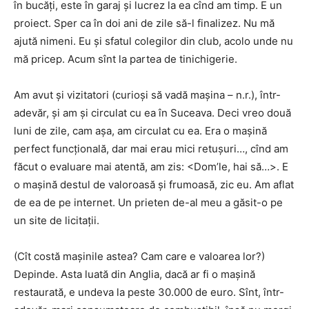
în bucăți, este în garaj și lucrez la ea cînd am timp. E un
proiect. Sper ca în doi ani de zile să-l finalizez. Nu mă
ajută nimeni. Eu și sfatul colegilor din club, acolo unde nu
mă pricep. Acum sînt la partea de tinichigerie.
Am avut și vizitatori (curioși să vadă mașina – n.r.), într-
adevăr, și am și circulat cu ea în Suceava. Deci vreo două
luni de zile, cam așa, am circulat cu ea. Era o mașină
perfect funcțională, dar mai erau mici retușuri…, cînd am
făcut o evaluare mai atentă, am zis: <Dom’le, hai să…>. E
o mașină destul de valoroasă și frumoasă, zic eu. Am aflat
de ea de pe internet. Un prieten de-al meu a găsit-o pe
un site de licitații.
(Cît costă mașinile astea? Cam care e valoarea lor?)
Depinde. Asta luată din Anglia, dacă ar fi o mașină
restaurată, e undeva la peste 30.000 de euro. Sînt, într-