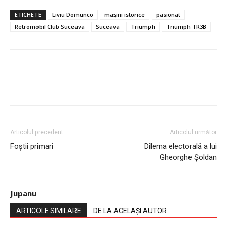
ETICHETE
Liviu Domunco
mașini istorice
pasionat
Retromobil Club Suceava
Suceava
Triumph
Triumph TR3B
Articolul precedent
Articolul următor
Foștii primari
Dilema electorală a lui
Gheorghe Șoldan
Jupanu
ARTICOLE SIMILARE
DE LA ACELAȘI AUTOR