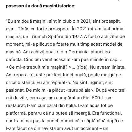
posesorul a două mașini istorice:
”
Eu am două mașini, sînt în club din 2021, sînt proaspăt,
așa… Tînăr, cu forțe proaspete. În 2021 mi-am luat prima
mașină, un Triumph Spitfire din 1977. A fost o achiziție de
moment, mi-a plăcut de foarte mult timp acest model de
mașină. Am achiziționat-o din Germania, atunci era
defectă. Cînd am venit acasă mi-am pus mîinile în cap…
<Ce mi-a trebuit mie mașină?!>… (rîde). Nu aveam liniște.
Am reparat-o, este perfect funcțională, poate merge pe
orice distanță. Eu am reparat-o. Nu sînt inginer, sînt
pasionat. De mic mi-a plăcut <șurubăiala>. După vreo trei
ani de zile, cam așa, am cumpărat un Fiat 500. L-am
restaurat, l-am cumpărat din Italia. L-am adus tot pe
platformă, pentru că nu putea să meargă. Era funcțional,
dar l-am mai pus la punct, numai că o săptămînă după ce
l-am făcut ca din revistă am avut un accident – un