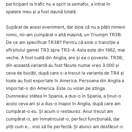
participant la trafic nu a oprit la semafor, a intrat în
spatele meu și a fost daună totală.
Supărat de acest eveniment, dar bine că nu a pățit nimeni
nimic, mi-am cumpărat o altă mașină, un Triumph TR3B.
De ce am specificat TR3B? Pentru că este o tranziție a
sfîrșitului gamei TR3 spre TR3-4. Asta este din 1962, mai
veche. A fost luată din Anglia, are și ea o poveste. TR3B,
din această variantă au fost făcute numai vreo 3.000 și
ceva de bucăți, după care s-a trecut la varianta de TR4 și
toate au fost exportate în America. Persoana din Anglia a
importat-o din America. Este cu volan pe stînga.
Dumnealui stătea în Spania, a dus-o în Spania, a ținut-o
acolo ceva ani și a dus-o înapoi în Anglia, după care am
cumpărat-o eu. Și acum o restaurez. Anul trecut am
cumpărat-o, am înmatriculat-o, perfect funcțională, dar
știți cum e… vrei să fie perfectă. Și atunci am desfăcut-o