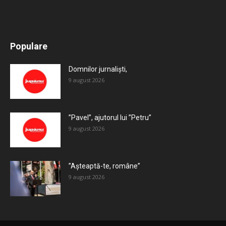
All
Recomandate
Tot timpul populare
Populare
Mai mult
Domnilor jurnaliști,
9 august 2026
”Pavel”, ajutorul lui ”Petru”
9 august 2026
”Așteaptă-te, române”
9 august 2026