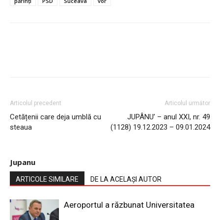
părinți
PSD
Suceava
vor
Articolul precedent
Articolul următor
Cetățenii care deja umblă cu
JUPÂNU’ – anul XXI, nr. 49
steaua
(1128) 19.12.2023 – 09.01.2024
Jupanu
ARTICOLE SIMILARE
DE LA ACELAȘI AUTOR
Aeroportul a răzbunat Universitatea