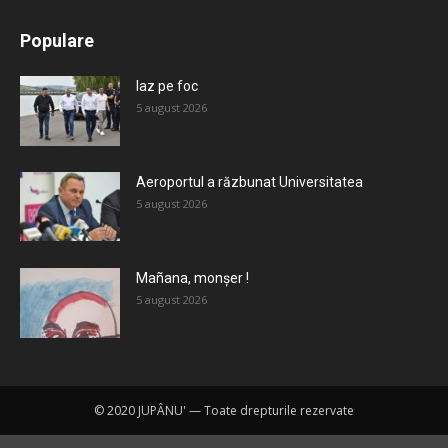
All
Recomandate
Tot timpul populare
Populare
Mai mult
Iaz pe foc
5 august 2026
Aeroportul a răzbunat Universitatea
5 august 2026
Mañana, monșer !
5 august 2026
© 2020 JUPÂNU' — Toate drepturile rezervate