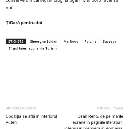
conserve din carne, iar blugi și țigări ”Marlboro” avem și
noi.
ȚiGară pentru doi
ETICHETE
Gheorghe Șoldan
Marlboro
Polonia
Suceava
Tîrgul Internațional de Turism
Articolul precedent
Articolul următor
Opoziția se află în interiorul
Jean Reno, de pe marile
Puterii
ecrane în paginile literaturii:
interviu în premieră în România,