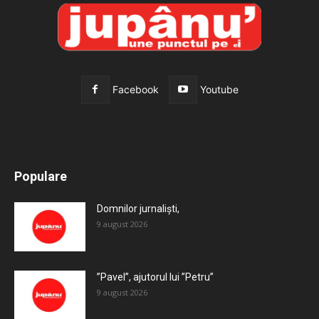
Facebook
Youtube
All
Recomandate
Tot timpul populare
Populare
Mai mult
Domnilor jurnaliști,
9 august 2026
”Pavel”, ajutorul lui ”Petru”
9 august 2026