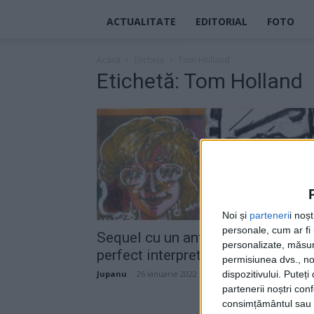
ACTUALITATE
EDITORIAL
FOTO
Acasă
Etichete
Tom Holland
Etichetă: Tom Holland
Noi și
parteneri
i noș
personale, cum ar fi i
Sequel cu un antierou Marvel
personalizate, măsura
perfect interpretat de Tom Hardy
permisiunea dvs., noi
dispozitivului. Puteț
Jupanu
-
26 ianuarie 2022
partenerii noștri con
consimțământul sau p