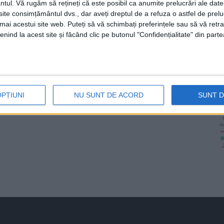
ntul.
Vă rugăm să rețineți că este posibil ca anumite prelucrări ale date
te consimțământul dvs., dar aveți dreptul de a refuza o astfel de prelu
umai acestui site web. Puteți să vă schimbați preferințele sau să vă ret
nind la acest site și făcând clic pe butonul "Confidențialitate" din parte
OPȚIUNI
NU SUNT DE ACORD
SUNT 