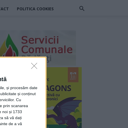
TACT
POLITICA COOKIES
ntă
rile, și procesăm date
ublicitate și conținut
viciilor.
Cu
ție prin scanarea
e noi și 1733
za să vă dați
ainte de a vă