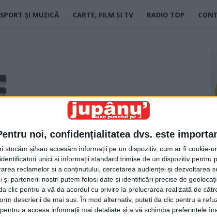
SPORT ȘI MUZICĂ
CARTE, FILM ȘI TV
RADIO TOP
CON
Pentru noi, confidențialitatea dvs. este importa
tri stocăm și/sau accesăm informații pe un dispozitiv, cum ar fi cookie-u
dentificatori unici și informații standard trimise de un dispozitiv pentru p
rea reclamelor și a conținutului, cercetarea audienței și dezvoltarea ser
 și partenerii noștri putem folosi date și identificări precise de geoloca
i da clic pentru a vă da acordul cu privire la prelucrarea realizată de cătr
form descrierii de mai sus. În mod alternativ, puteți da clic pentru a refu
entru a accesa informații mai detaliate și a vă schimba preferințele în