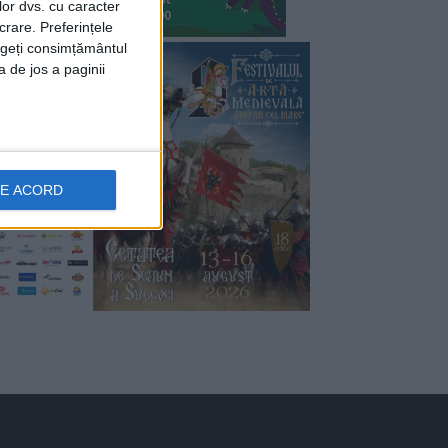
lor dvs. cu caracter
crare. Preferințele
rageți consimțământul
a de jos a paginii
DE ACORD