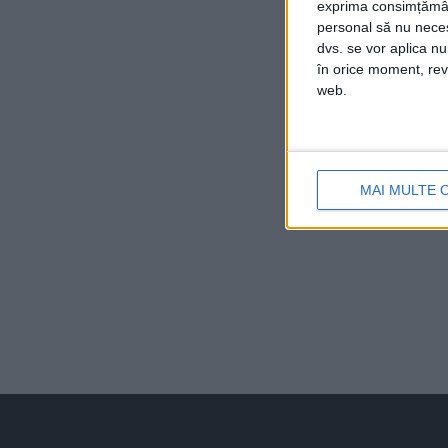
exprima consimțămâ
personal să nu necesi
dvs. se vor aplica n
în orice moment, reve
web.
MAI MULTE 