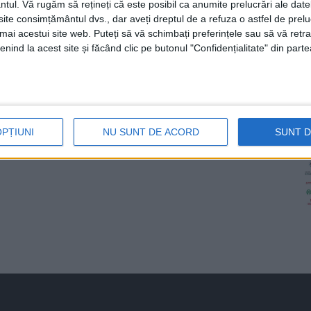
ntul.
Vă rugăm să rețineți că este posibil ca anumite prelucrări ale date
te consimțământul dvs., dar aveți dreptul de a refuza o astfel de prelu
umai acestui site web. Puteți să vă schimbați preferințele sau să vă ret
nind la acest site și făcând clic pe butonul "Confidențialitate" din parte
OPȚIUNI
NU SUNT DE ACORD
SUNT 