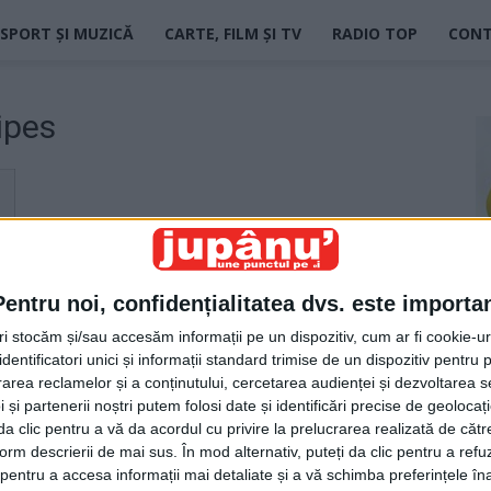
SPORT ȘI MUZICĂ
CARTE, FILM ȘI TV
RADIO TOP
CON
ipes
Pentru noi, confidențialitatea dvs. este importa
tri stocăm și/sau accesăm informații pe un dispozitiv, cum ar fi cookie-u
dentificatori unici și informații standard trimise de un dispozitiv pentru p
of
rea reclamelor și a conținutului, cercetarea audienței și dezvoltarea ser
 și partenerii noștri putem folosi date și identificări precise de geoloca
i da clic pentru a vă da acordul cu privire la prelucrarea realizată de cătr
form descrierii de mai sus. În mod alternativ, puteți da clic pentru a refu
entru a accesa informații mai detaliate și a vă schimba preferințele în