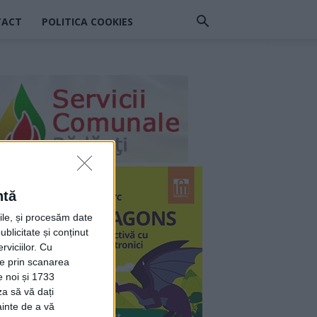
TACT
POLITICA COOKIES
ntă
rile, și procesăm date
ublicitate și conținut
viciilor.
Cu
ție prin scanarea
e noi și 1733
za să vă dați
ainte de a vă