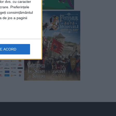
lor dvs. cu caracter
crare. Preferințele
rageți consimțământul
a de jos a paginii
DE ACORD