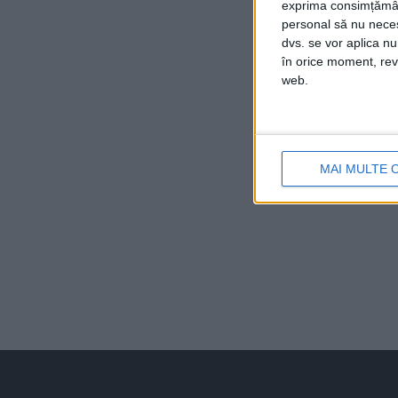
exprima consimțămâ
personal să nu necesi
dvs. se vor aplica n
în orice moment, reve
web.
MAI MULTE 