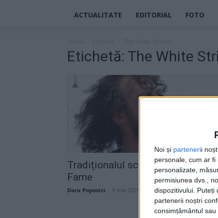
ACTUALITATE
EDITORIAL
FOTO
Acasă
Etichete
The White Stripes
Etichetă: The White Str
Noi și
parteneri
i noș
personale, cum ar fi i
Tradiționalul scandal R ‘n’ R Hall 
personalizate, măsura
Fame
permisiunea dvs., noi
dispozitivului. Puteț
Doru Popovici
-
9 mai 2025
partenerii noștri con
consimțământul sau p