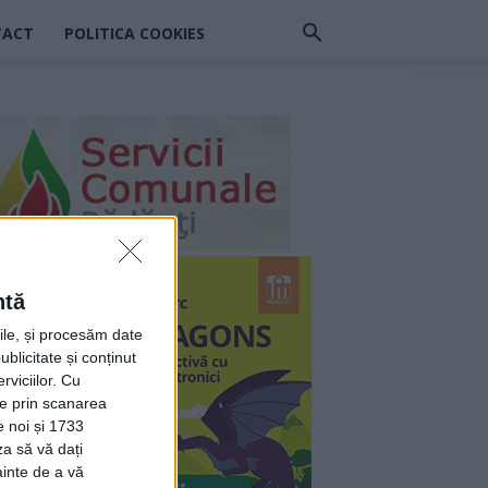
TACT
POLITICA COOKIES
ntă
rile, și procesăm date
ublicitate și conținut
viciilor.
Cu
ție prin scanarea
e noi și 1733
za să vă dați
ainte de a vă