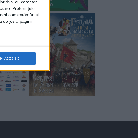
lor dvs. cu caracter
crare. Preferințele
rageți consimțământul
a de jos a paginii
DE ACORD