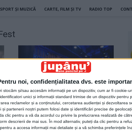
SPORT ȘI MUZICĂ
CARTE, FILM ȘI TV
RADIO TOP
CON
Fest
Pentru noi, confidențialitatea dvs. este importa
tri stocăm și/sau accesăm informații pe un dispozitiv, cum ar fi cookie-u
dentificatori unici și informații standard trimise de un dispozitiv pentru p
Jupân de Salon
rea reclamelor și a conținutului, cercetarea audienței și dezvoltarea ser
Jupanu
-
21 mai 2024
 și partenerii noștri putem folosi date și identificări precise de geoloca
i da clic pentru a vă da acordul cu privire la prelucrarea realizată de cătr
form descrierii de mai sus. În mod alternativ, puteți da clic pentru a refu
entru a accesa informații mai detaliate și a vă schimba preferințele în