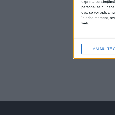
exprima consimțămâ
personal să nu necesi
dvs. se vor aplica n
în orice moment, reve
web.
MAI MULTE 