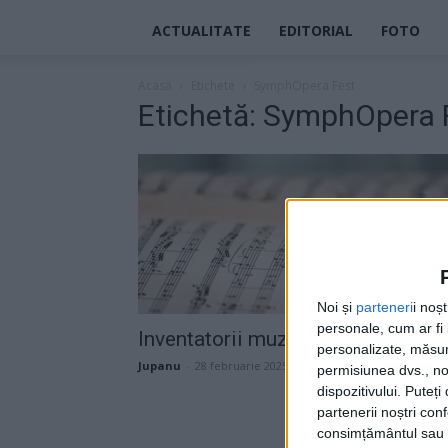
ACTUALITATE
EDITORIAL
FOTO
Acasă
Etichete
SymphOpera Fest
Etichetă: SymphOpera 
Noi și
parteneri
i noș
personale, cum ar fi i
Inventatorii muzicii clasice
personalizate, măsura
Jupanu
-
28 februarie 2025
permisiunea dvs., noi
dispozitivului. Puteț
partenerii noștri con
consimțământul sau p