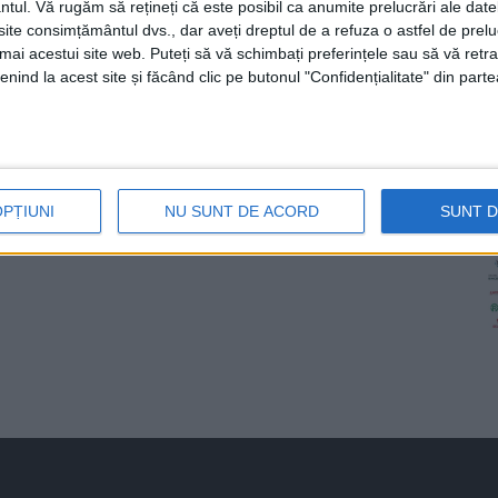
ntul.
Vă rugăm să rețineți că este posibil ca anumite prelucrări ale date
te consimțământul dvs., dar aveți dreptul de a refuza o astfel de prelu
umai acestui site web. Puteți să vă schimbați preferințele sau să vă ret
nind la acest site și făcând clic pe butonul "Confidențialitate" din parte
OPȚIUNI
NU SUNT DE ACORD
SUNT 