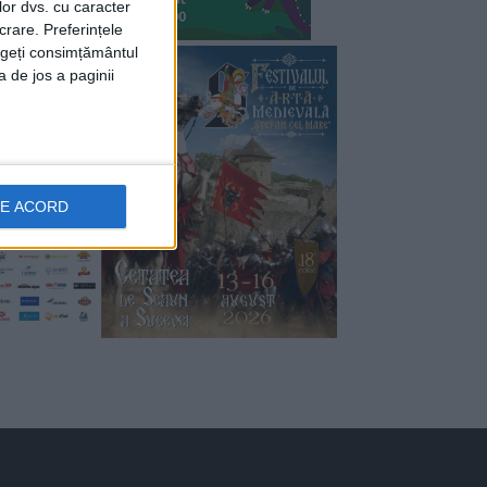
lor dvs. cu caracter
crare. Preferințele
rageți consimțământul
a de jos a paginii
DE ACORD