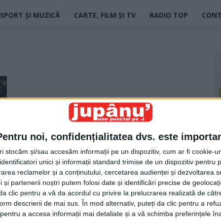
SPORT ȘI MUZICĂ
CARTE, FILM ȘI TV
RADIO TOP
CON
Pentru noi, confidențialitatea dvs. este importa
tri stocăm și/sau accesăm informații pe un dispozitiv, cum ar fi cookie-u
dentificatori unici și informații standard trimise de un dispozitiv pentru p
e
rea reclamelor și a conținutului, cercetarea audienței și dezvoltarea ser
 și partenerii noștri putem folosi date și identificări precise de geoloca
i da clic pentru a vă da acordul cu privire la prelucrarea realizată de cătr
form descrierii de mai sus. În mod alternativ, puteți da clic pentru a refu
entru a accesa informații mai detaliate și a vă schimba preferințele în