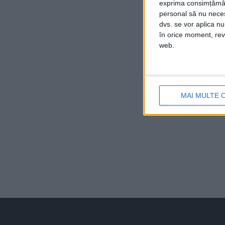
exprima consimțămâ
personal să nu necesi
dvs. se vor aplica n
în orice moment, reve
web.
MAI MULTE 