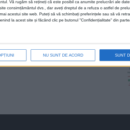
ntul.
Vă rugăm să rețineți că este posibil ca anumite prelucrări ale date
te consimțământul dvs., dar aveți dreptul de a refuza o astfel de prelu
umai acestui site web. Puteți să vă schimbați preferințele sau să vă ret
nind la acest site și făcând clic pe butonul "Confidențialitate" din parte
OPȚIUNI
NU SUNT DE ACORD
SUNT 