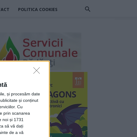
TACT
POLITICA COOKIES
ntă
rile, și procesăm date
ublicitate și conținut
viciilor.
Cu
ție prin scanarea
e noi și 1731
za să vă dați
ainte de a vă