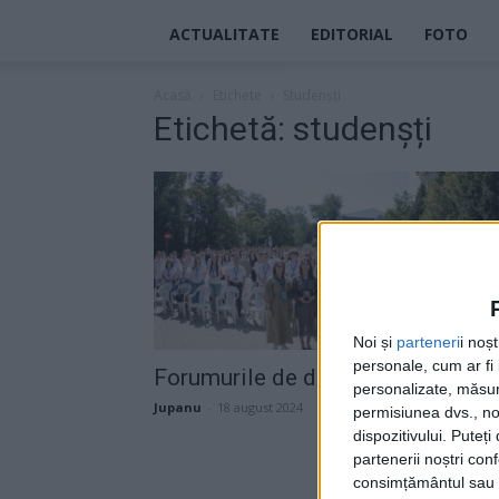
ACTUALITATE
EDITORIAL
FOTO
Acasă
Etichete
Studenșți
Etichetă: studenșți
Noi și
parteneri
i noș
personale, cum ar fi i
Forumurile de distracții din onlin
personalizate, măsura
Jupanu
-
18 august 2024
permisiunea dvs., noi
dispozitivului. Puteț
partenerii noștri con
consimțământul sau p